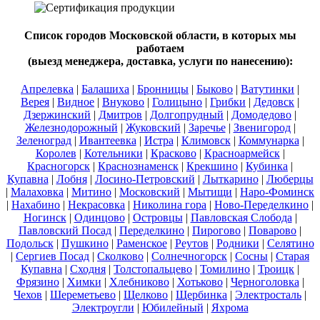
Список городов Московской области, в которых мы
работаем
(выезд менеджера, доставка, услуги по нанесению):
Апрелевка
|
Балашиха
|
Бронницы
|
Быково
|
Ватутинки
|
Верея
|
Видное
|
Внуково
|
Голицыно
|
Грибки
|
Дедовск
|
Дзержинский
|
Дмитров
|
Долгопрудный
|
Домодедово
|
Железнодорожный
|
Жуковский
|
Заречье
|
Звенигород
|
Зеленоград
|
Ивантеевка
|
Истра
|
Климовск
|
Коммунарка
|
Королев
|
Котельники
|
Красково
|
Красноармейск
|
Красногорск
|
Краснознаменск
|
Крекшино
|
Кубинка
|
Купавна
|
Лобня
|
Лосино-Петровский
|
Лыткарино
|
Люберцы
|
Малаховка
|
Митино
|
Московский
|
Мытищи
|
Наро-Фоминск
|
Нахабино
|
Некрасовка
|
Николина гора
|
Ново-Переделкино
|
Ногинск
|
Одинцово
|
Островцы
|
Павловская Слобода
|
Павловский Посад
|
Переделкино
|
Пирогово
|
Поварово
|
Подольск
|
Пушкино
|
Раменское
|
Реутов
|
Родники
|
Селятино
|
Сергиев Посад
|
Сколково
|
Солнечногорск
|
Сосны
|
Старая
Купавна
|
Сходня
|
Толстопальцево
|
Томилино
|
Троицк
|
Фрязино
|
Химки
|
Хлебниково
|
Хотьково
|
Черноголовка
|
Чехов
|
Шереметьево
|
Щелково
|
Щербинка
|
Электросталь
|
Электроугли
|
Юбилейный
|
Яхрома