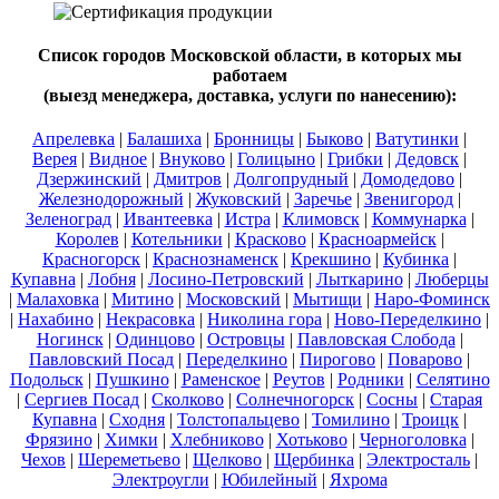
Список городов Московской области, в которых мы
работаем
(выезд менеджера, доставка, услуги по нанесению):
Апрелевка
|
Балашиха
|
Бронницы
|
Быково
|
Ватутинки
|
Верея
|
Видное
|
Внуково
|
Голицыно
|
Грибки
|
Дедовск
|
Дзержинский
|
Дмитров
|
Долгопрудный
|
Домодедово
|
Железнодорожный
|
Жуковский
|
Заречье
|
Звенигород
|
Зеленоград
|
Ивантеевка
|
Истра
|
Климовск
|
Коммунарка
|
Королев
|
Котельники
|
Красково
|
Красноармейск
|
Красногорск
|
Краснознаменск
|
Крекшино
|
Кубинка
|
Купавна
|
Лобня
|
Лосино-Петровский
|
Лыткарино
|
Люберцы
|
Малаховка
|
Митино
|
Московский
|
Мытищи
|
Наро-Фоминск
|
Нахабино
|
Некрасовка
|
Николина гора
|
Ново-Переделкино
|
Ногинск
|
Одинцово
|
Островцы
|
Павловская Слобода
|
Павловский Посад
|
Переделкино
|
Пирогово
|
Поварово
|
Подольск
|
Пушкино
|
Раменское
|
Реутов
|
Родники
|
Селятино
|
Сергиев Посад
|
Сколково
|
Солнечногорск
|
Сосны
|
Старая
Купавна
|
Сходня
|
Толстопальцево
|
Томилино
|
Троицк
|
Фрязино
|
Химки
|
Хлебниково
|
Хотьково
|
Черноголовка
|
Чехов
|
Шереметьево
|
Щелково
|
Щербинка
|
Электросталь
|
Электроугли
|
Юбилейный
|
Яхрома