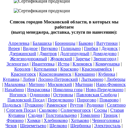
Список городов Московской области, в которых мы
работаем
(выезд менеджера, доставка, услуги по нанесению):
Апрелевка
|
Балашиха
|
Бронницы
|
Быково
|
Ватутинки
|
Верея
|
Видное
|
Внуково
|
Голицыно
|
Грибки
|
Дедовск
|
Дзержинский
|
Дмитров
|
Долгопрудный
|
Домодедово
|
Железнодорожный
|
Жуковский
|
Заречье
|
Звенигород
|
Зеленоград
|
Ивантеевка
|
Истра
|
Климовск
|
Коммунарка
|
Королев
|
Котельники
|
Красково
|
Красноармейск
|
Красногорск
|
Краснознаменск
|
Крекшино
|
Кубинка
|
Купавна
|
Лобня
|
Лосино-Петровский
|
Лыткарино
|
Люберцы
|
Малаховка
|
Митино
|
Московский
|
Мытищи
|
Наро-Фоминск
|
Нахабино
|
Некрасовка
|
Николина гора
|
Ново-Переделкино
|
Ногинск
|
Одинцово
|
Островцы
|
Павловская Слобода
|
Павловский Посад
|
Переделкино
|
Пирогово
|
Поварово
|
Подольск
|
Пушкино
|
Раменское
|
Реутов
|
Родники
|
Селятино
|
Сергиев Посад
|
Сколково
|
Солнечногорск
|
Сосны
|
Старая
Купавна
|
Сходня
|
Толстопальцево
|
Томилино
|
Троицк
|
Фрязино
|
Химки
|
Хлебниково
|
Хотьково
|
Черноголовка
|
Чехов
|
Шереметьево
|
Щелково
|
Щербинка
|
Электросталь
|