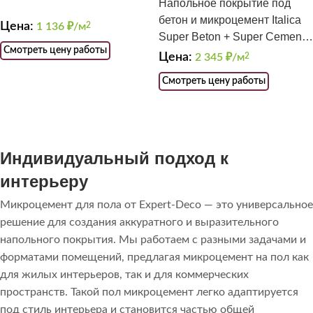
Напольное покрытие под
бетон и микроцемент Italica
Цена:
1 136
₽/м
2
Super Beton + Super Cemento
Смотреть цену работы
+ лак PU 2
Цена:
2 345
₽/м
2
Смотреть цену работы
Индивидуальный подход к
интерьеру
Микроцемент для пола от Expert-Deco — это универсальное
решение для создания аккуратного и выразительного
напольного покрытия. Мы работаем с разными задачами и
форматами помещений, предлагая микроцемент на пол как
для жилых интерьеров, так и для коммерческих
пространств. Такой пол микроцемент легко адаптируется
под стиль интерьера и становится частью общей