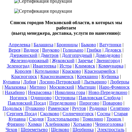
Список городов Московской области, в которых мы
работаем
(выезд менеджера, доставка, услуги по нанесению):
Апрелевка
|
Балашиха
|
Бронницы
|
Быково
|
Ватутинки
|
Верея
|
Видное
|
Внуково
|
Голицыно
|
Грибки
|
Дедовск
|
Дзержинский
|
Дмитров
|
Долгопрудный
|
Домодедово
|
Железнодорожный
|
Жуковский
|
Заречье
|
Звенигород
|
Зеленоград
|
Ивантеевка
|
Истра
|
Климовск
|
Коммунарка
|
Королев
|
Котельники
|
Красково
|
Красноармейск
|
Красногорск
|
Краснознаменск
|
Крекшино
|
Кубинка
|
Купавна
|
Лобня
|
Лосино-Петровский
|
Лыткарино
|
Люберцы
|
Малаховка
|
Митино
|
Московский
|
Мытищи
|
Наро-Фоминск
|
Нахабино
|
Некрасовка
|
Николина гора
|
Ново-Переделкино
|
Ногинск
|
Одинцово
|
Островцы
|
Павловская Слобода
|
Павловский Посад
|
Переделкино
|
Пирогово
|
Поварово
|
Подольск
|
Пушкино
|
Раменское
|
Реутов
|
Родники
|
Селятино
|
Сергиев Посад
|
Сколково
|
Солнечногорск
|
Сосны
|
Старая
Купавна
|
Сходня
|
Толстопальцево
|
Томилино
|
Троицк
|
Фрязино
|
Химки
|
Хлебниково
|
Хотьково
|
Черноголовка
|
Чехов
|
Шереметьево
|
Щелково
|
Щербинка
|
Электросталь
|