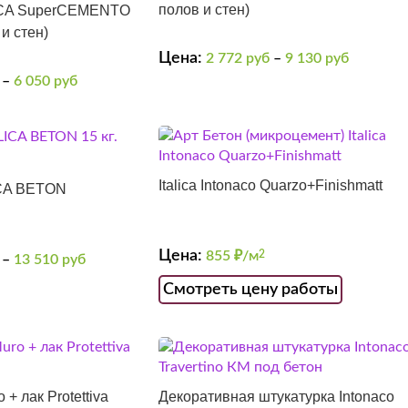
полов и стен)
LICA SuperCEMENTO
и стен)
Цена:
2 772
руб
–
9 130
руб
–
6 050
руб
Italica Intonaco Quarzo+Finishmatt
ICA BETON
Цена:
855
₽/м
2
–
13 510
руб
Смотреть цену работы
o + лак Protettiva
Декоративная штукатурка Intonaco