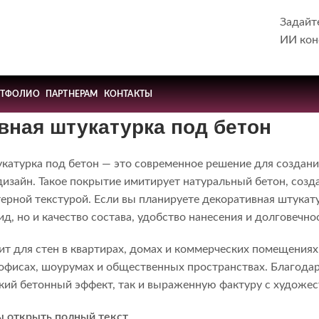
Задайт
ИИ кон
РТФОЛИО
ПАРТНЕРАМ
КОНТАКТЫ
вная штукатурка под бетон
катурка под бетон — это современное решение для создани
изайн. Такое покрытие имитирует натуральный бетон, созд
терной текстурой. Если вы планируете декоративная штукату
д, но и качество состава, удобство нанесения и долговечно
т для стен в квартирах, домах и коммерческих помещениях.
, офисах, шоурумах и общественных пространствах. Благод
дкий бетонный эффект, так и выраженную фактуру с художе
ы открыть полный текст