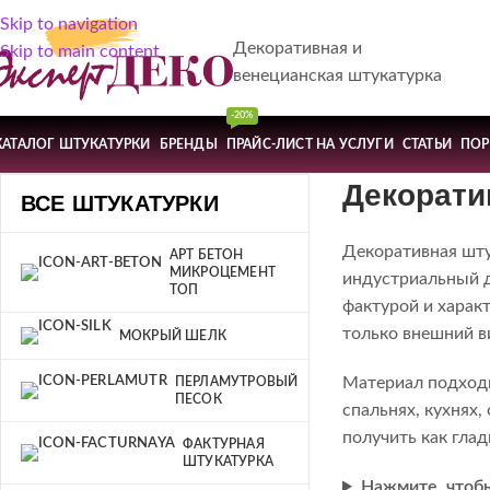
Skip to navigation
Декоративная и
Skip to main content
венецианская штукатурка
-20%
КАТАЛОГ ШТУКАТУРКИ
БРЕНДЫ
ПРАЙС-ЛИСТ НА УСЛУГИ
СТАТЬИ
ПО
Декорати
ВСЕ ШТУКАТУРКИ
Декоративная шту
АРТ БЕТОН
МИКРОЦЕМЕНТ
индустриальный д
ТОП
фактурой и харак
только внешний ви
МОКРЫЙ ШЕЛК
Материал подходи
ПЕРЛАМУТРОВЫЙ
ПЕСОК
спальнях, кухнях
получить как гла
ФАКТУРНАЯ
ШТУКАТУРКА
Нажмите, чтоб