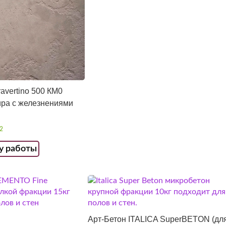
Travertino 500 КМ0
ира с железнениями
2
у работы
Арт-Бетон ITALICA SuperBETON (дл