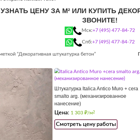
 УЗНАТЬ ЦЕНУ ЗА М² ИЛИ КУПИТЬ ДЕК
ЗВОНИТЕ!
Мск:
+7 (495) 477-84-72
Спб:
+7 (495) 477-84-72
 меткой “Декоративная штукатурка бетон”
Штукатурка Italica Antico Muro + cera
smalto arg. (механизированное
нанесение)
Цена:
1 303
₽/м
2
Смотреть цену работы