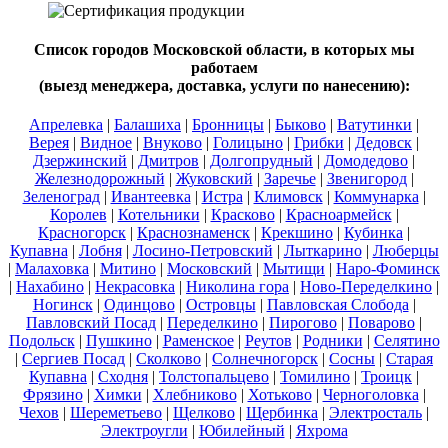
Список городов Московской области, в которых мы
работаем
(выезд менеджера, доставка, услуги по нанесению):
Апрелевка
|
Балашиха
|
Бронницы
|
Быково
|
Ватутинки
|
Верея
|
Видное
|
Внуково
|
Голицыно
|
Грибки
|
Дедовск
|
Дзержинский
|
Дмитров
|
Долгопрудный
|
Домодедово
|
Железнодорожный
|
Жуковский
|
Заречье
|
Звенигород
|
Зеленоград
|
Ивантеевка
|
Истра
|
Климовск
|
Коммунарка
|
Королев
|
Котельники
|
Красково
|
Красноармейск
|
Красногорск
|
Краснознаменск
|
Крекшино
|
Кубинка
|
Купавна
|
Лобня
|
Лосино-Петровский
|
Лыткарино
|
Люберцы
|
Малаховка
|
Митино
|
Московский
|
Мытищи
|
Наро-Фоминск
|
Нахабино
|
Некрасовка
|
Николина гора
|
Ново-Переделкино
|
Ногинск
|
Одинцово
|
Островцы
|
Павловская Слобода
|
Павловский Посад
|
Переделкино
|
Пирогово
|
Поварово
|
Подольск
|
Пушкино
|
Раменское
|
Реутов
|
Родники
|
Селятино
|
Сергиев Посад
|
Сколково
|
Солнечногорск
|
Сосны
|
Старая
Купавна
|
Сходня
|
Толстопальцево
|
Томилино
|
Троицк
|
Фрязино
|
Химки
|
Хлебниково
|
Хотьково
|
Черноголовка
|
Чехов
|
Шереметьево
|
Щелково
|
Щербинка
|
Электросталь
|
Электроугли
|
Юбилейный
|
Яхрома