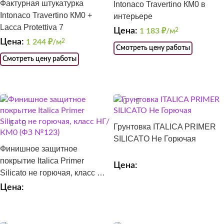
Фактурная штукатурка
Intonaco Travertino КМ0 в
Intonaco Travertino КМ0 +
интерьере
Lacca Protettiva 7
Цена:
1 183
₽/м
2
Цена:
1 244
₽/м
2
Смотреть цену работы
Смотреть цену работы
Грунтовка ITALICA PRIMER
SILICATO Не Горючая
Финишное защитное
покрытие Italica Primer
Цена:
Silicato не горючая, класс НГ/
КМ0 (ФЗ №123)
Цена: