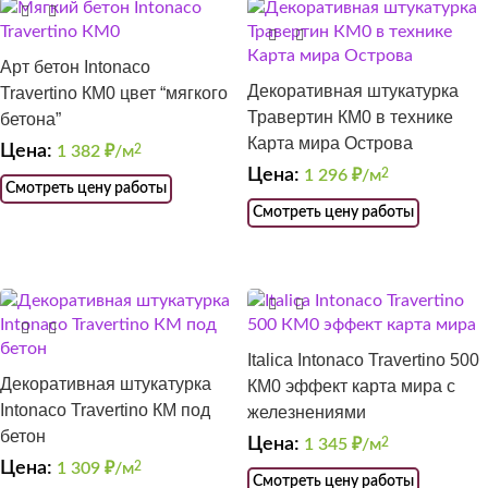
Арт бетон Intonaco
Декоративная штукатурка
Travertino КМ0 цвет “мягкого
Травертин КМ0 в технике
бетона”
Карта мира Острова
Цена:
1 382
₽/м
2
Цена:
1 296
₽/м
2
Смотреть цену работы
Смотреть цену работы
Italica Intonaco Travertino 500
Декоративная штукатурка
КМ0 эффект карта мира с
Intonaco Travertino КМ под
железнениями
бетон
Цена:
1 345
₽/м
2
Цена:
1 309
₽/м
2
Смотреть цену работы