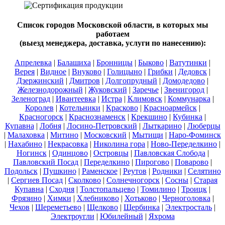
Список городов Московской области, в которых мы
работаем
(выезд менеджера, доставка, услуги по нанесению):
Апрелевка
|
Балашиха
|
Бронницы
|
Быково
|
Ватутинки
|
Верея
|
Видное
|
Внуково
|
Голицыно
|
Грибки
|
Дедовск
|
Дзержинский
|
Дмитров
|
Долгопрудный
|
Домодедово
|
Железнодорожный
|
Жуковский
|
Заречье
|
Звенигород
|
Зеленоград
|
Ивантеевка
|
Истра
|
Климовск
|
Коммунарка
|
Королев
|
Котельники
|
Красково
|
Красноармейск
|
Красногорск
|
Краснознаменск
|
Крекшино
|
Кубинка
|
Купавна
|
Лобня
|
Лосино-Петровский
|
Лыткарино
|
Люберцы
|
Малаховка
|
Митино
|
Московский
|
Мытищи
|
Наро-Фоминск
|
Нахабино
|
Некрасовка
|
Николина гора
|
Ново-Переделкино
|
Ногинск
|
Одинцово
|
Островцы
|
Павловская Слобода
|
Павловский Посад
|
Переделкино
|
Пирогово
|
Поварово
|
Подольск
|
Пушкино
|
Раменское
|
Реутов
|
Родники
|
Селятино
|
Сергиев Посад
|
Сколково
|
Солнечногорск
|
Сосны
|
Старая
Купавна
|
Сходня
|
Толстопальцево
|
Томилино
|
Троицк
|
Фрязино
|
Химки
|
Хлебниково
|
Хотьково
|
Черноголовка
|
Чехов
|
Шереметьево
|
Щелково
|
Щербинка
|
Электросталь
|
Электроугли
|
Юбилейный
|
Яхрома