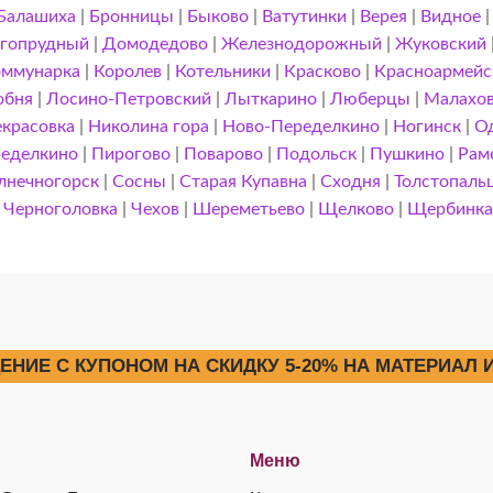
Балашиха
|
Бронницы
|
Быково
|
Ватутинки
|
Верея
|
Видное
гопрудный
|
Домодедово
|
Железнодорожный
|
Жуковский
ммунарка
|
Королев
|
Котельники
|
Красково
|
Красноармейс
обня
|
Лосино-Петровский
|
Лыткарино
|
Люберцы
|
Малахо
красовка
|
Николина гора
|
Ново-Переделкино
|
Ногинск
|
О
еделкино
|
Пирогово
|
Поварово
|
Подольск
|
Пушкино
|
Рам
лнечногорск
|
Сосны
|
Старая Купавна
|
Сходня
|
Толстопаль
|
Черноголовка
|
Чехов
|
Шереметьево
|
Щелково
|
Щербинк
НИЕ С КУПОНОМ НА СКИДКУ 5-20% НА МАТЕРИАЛ И
Меню