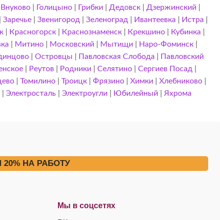
|
Внуково
|
Голицыно
|
Грибки
|
Дедовск
|
Дзержинский
|
|
Заречье
|
Звенигород
|
Зеленоград
|
Ивантеевка
|
Истра
|
к
|
Красногорск
|
Краснознаменск
|
Крекшино
|
Кубинка
|
вка
|
Митино
|
Московский
|
Мытищи
|
Наро-Фоминск
|
динцово
|
Островцы
|
Павловская Слобода
|
Павловский
енское
|
Реутов
|
Родники
|
Селятино
|
Сергиев Посад
|
цево
|
Томилино
|
Троицк
|
Фрязино
|
Химки
|
Хлебниково
|
а
|
Электросталь
|
Электроугли
|
Юбилейный
|
Яхрома
 20% НА РАБОТУ
Мы в соцсетях