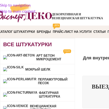
Skip to navigation
Skip to main content
ДЕКОРАТИВНАЯ И
ВЕНЕЦИАНСКАЯ ШТУКАТУРКА
-20%
КАТАЛОГ ШТУКАТУРКИ
БРЕНДЫ
ПРАЙС-ЛИСТ НА УСЛУГИ
СТАТЬИ
ВСЕ ШТУКАТУРКИ
ТОП
АРТ БЕТОН
Для внутре
МИКРОЦЕМЕНТ
МОКРЫЙ ШЕЛК
ПЕРЛАМУТРОВЫЙ
ПЕСОК
ВЫЕЗ
ФАКТУРНАЯ
ШТУКАТУРКА
ВЕНЕЦИАНСКАЯ