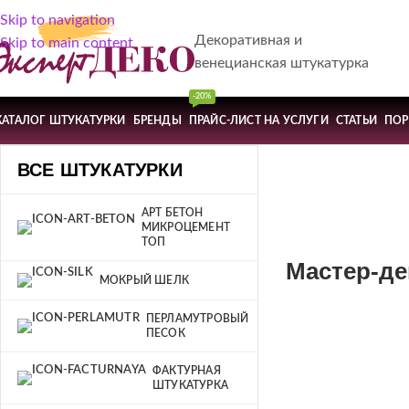
Skip to navigation
Декоративная и
Skip to main content
венецианская штукатурка
-20%
КАТАЛОГ ШТУКАТУРКИ
БРЕНДЫ
ПРАЙС-ЛИСТ НА УСЛУГИ
СТАТЬИ
ПО
ВСЕ ШТУКАТУРКИ
АРТ БЕТОН
МИКРОЦЕМЕНТ
ТОП
Мастер-де
МОКРЫЙ ШЕЛК
ПЕРЛАМУТРОВЫЙ
ПЕСОК
ФАКТУРНАЯ
ШТУКАТУРКА