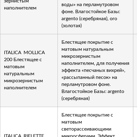
зернистым
воды» на перламутровом
наполнителем
фоне. Влагостойкое Базы:
argento (серебряная), oro
(золотая)
Блестящее покрытие с
матовым натуральным
ITALICA MOLLICA
микрозернистым
200 Блестящее с
наполнителем, для получения
матовым
эффекта «песчаных вихрей»,
натуральным
«рассыпанный песок» на
микрозернистым
перламутровом фоне.
наполнителем
Влагостойкое Базы: argento
(серебряная)
Блестящее покрытие с
матовым
светорассеивающими
ITALICA RIFLETTE
микросферами. Эффект