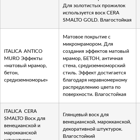
Для золотистых прожилок
используется воск CERA
SMALTO GOLD. Влагостойкая
Матовое покрытие с
микромрамором. Для
ITALICA ANTICO
создания эффектов матовый
MURO Эффекты
мрамор, БЕТОН, античная
«матовый мрамор,
стена, средиземноморский
бетон,
стиль. Эффект достигается
средиземноморье»
благодаря неравномерному
распределению цвета по
поверхности. Влагостойкая
ITALICA CERA
Глянцевый воск для
SMALTO Воск для
венецианской, марокканской,
венецианской и
декоративной штуктурок.
марокканской
Влагостойкий