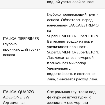
водной уретановой основе.
Глубоко проникающий грунт-
основа. Обязателен перед
нанесением LACCA ESTREMO
на
SuperCEMENTO/SuperBETON.
ITALICA TIEFPRIMER
Вытесняет воздух из пор и
Глубоко
увеличивает прочность
проникающий грунт-
SuperCEMENTO/SuperBETON.
основа
Лак ложится равномерной
пленкой без микропор.
Увеличивается
водостойкость и сцепление
лака, снижается расход лака.
ITALICA QUARZO
Специальная грунтовка под
ADESIONE SW
фактурные штукатурки, с
Адгезионная
зернистым мраморным