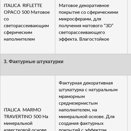
ITALICA RIFLETTE
Матовое декоративное
OPACO 500 Матовое
покрытие со сферическими
со
микросферами, для
светорассеивающим
получения матового “3D”
сферическим
светорассеивающего
наполнителем
эффекта. Влагостойкое
3. Фактурные штукатурки
Фактурная декоративная
штукатурка с натуральным
мраморным
среднезернистым
ITALICA MARMO
наполнителем, на
TRAVERTINO 500 На
минеральной основе. Для
минеральной
создания фактурных
известковой основе,
покрытий с эффектом