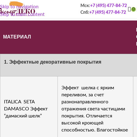
Прайс-лист на материалы
Мск:
+7 (495) 477-84-72
Skip to navigation
0
Спб:
+7 (495) 477-84-72
Skip to main content
МАТЕРИАЛ
1. Эффектные декоративные покрытия
Эффект шелка с ярким
переливом, за счет
ITALICA SETA
разнонаправленного
DAMASCO Эффект
отражения света частицами
“дамаский шелк”
покрытия. Отличается
высокой кроющей
способностью. Влагостойкое