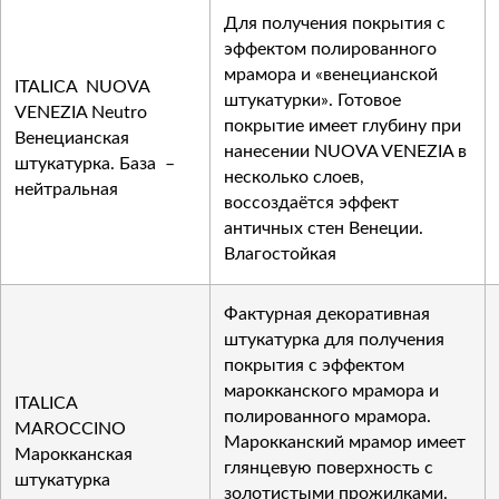
Для получения покрытия с
эффектом полированного
мрамора и «венецианской
ITALICA NUOVA
штукатурки». Готовое
VENEZIA Neutro
покрытие имеет глубину при
Венецианская
нанесении NUOVA VENEZIA в
штукатурка. База –
несколько слоев,
нейтральная
воссоздаётся эффект
античных стен Венеции.
Влагостойкая
Фактурная декоративная
штукатурка для получения
покрытия с эффектом
марокканского мрамора и
ITALICA
полированного мрамора.
MAROCCINO
Марокканский мрамор имеет
Марокканская
глянцевую поверхность с
штукатурка
золотистыми прожилками.