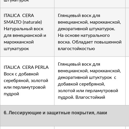
штукатурок
ITALICA CERA
Глянцевый воск для
SMALTO (naturale)
венецианской, марокканской,
Натуральный воск
декоративной штукатурок.
для венецианской и
На основе натурального
марокканской
воска. Обладает повышенной
штукатурок
влагостойкостью
Глянцевый воск для
ITALICA CERA PERLA
венецианской, марокканской,
Воск с добавкой
декоративной штуктурок с
серебряной, золотой
добавкой серебряной,
или перламутровой
золотой или перламутровой
пудрой
пудрой. Влагостойкий
6. Лессирующие и защитные покрытия, лаки