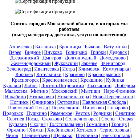
Список городов Московской области, в которых мы
работаем
(выезд менеджера, доставка, услуги по нанесению):
Апрелевка
|
Балашиха
|
Бронницы
|
Быково
|
Ватутинки
|
Верея
|
Видное
|
Внуково
|
Голицыно
|
Грибки
|
Дедовск
|
Дзержинский
|
Дмитров
|
Долгопрудный
|
Домодедово
|
Железнодорожный
|
Жуковский
|
Заречье
|
Звенигород
|
Зеленоград
|
Ивантеевка
|
Истра
|
Климовск
|
Коммунарка
|
Королев
|
Котельники
|
Красково
|
Красноармейск
|
Красногорск
|
Краснознаменск
|
Крекшино
|
Кубинка
|
Купавна
|
Лобня
|
Лосино-Петровский
|
Лыткарино
|
Люберцы
|
Малаховка
|
Митино
|
Московский
|
Мытищи
|
Наро-Фоминск
|
Нахабино
|
Некрасовка
|
Николина гора
|
Ново-Переделкино
|
Ногинск
|
Одинцово
|
Островцы
|
Павловская Слобода
|
Павловский Посад
|
Переделкино
|
Пирогово
|
Поварово
|
Подольск
|
Пушкино
|
Раменское
|
Реутов
|
Родники
|
Селятино
|
Сергиев Посад
|
Сколково
|
Солнечногорск
|
Сосны
|
Старая
Купавна
|
Сходня
|
Толстопальцево
|
Томилино
|
Троицк
|
Фрязино
|
Химки
|
Хлебниково
|
Хотьково
|
Черноголовка
|
Чехов
|
Шереметьево
|
Щелково
|
Щербинка
|
Электросталь
|