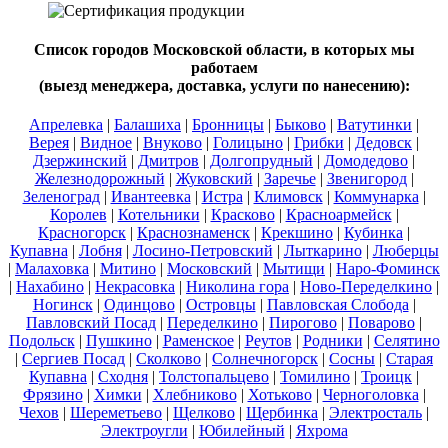
Список городов Московской области, в которых мы
работаем
(выезд менеджера, доставка, услуги по нанесению):
Апрелевка
|
Балашиха
|
Бронницы
|
Быково
|
Ватутинки
|
Верея
|
Видное
|
Внуково
|
Голицыно
|
Грибки
|
Дедовск
|
Дзержинский
|
Дмитров
|
Долгопрудный
|
Домодедово
|
Железнодорожный
|
Жуковский
|
Заречье
|
Звенигород
|
Зеленоград
|
Ивантеевка
|
Истра
|
Климовск
|
Коммунарка
|
Королев
|
Котельники
|
Красково
|
Красноармейск
|
Красногорск
|
Краснознаменск
|
Крекшино
|
Кубинка
|
Купавна
|
Лобня
|
Лосино-Петровский
|
Лыткарино
|
Люберцы
|
Малаховка
|
Митино
|
Московский
|
Мытищи
|
Наро-Фоминск
|
Нахабино
|
Некрасовка
|
Николина гора
|
Ново-Переделкино
|
Ногинск
|
Одинцово
|
Островцы
|
Павловская Слобода
|
Павловский Посад
|
Переделкино
|
Пирогово
|
Поварово
|
Подольск
|
Пушкино
|
Раменское
|
Реутов
|
Родники
|
Селятино
|
Сергиев Посад
|
Сколково
|
Солнечногорск
|
Сосны
|
Старая
Купавна
|
Сходня
|
Толстопальцево
|
Томилино
|
Троицк
|
Фрязино
|
Химки
|
Хлебниково
|
Хотьково
|
Черноголовка
|
Чехов
|
Шереметьево
|
Щелково
|
Щербинка
|
Электросталь
|
Электроугли
|
Юбилейный
|
Яхрома