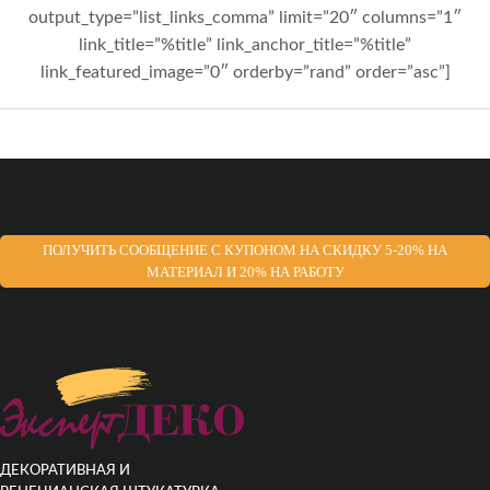
output_type=”list_links_comma” limit=”20″ columns=”1″
link_title=”%title” link_anchor_title=”%title”
link_featured_image=”0″ orderby=”rand” order=”asc”]
ПОЛУЧИТЬ СООБЩЕНИЕ С КУПОНОМ НА СКИДКУ 5-20% НА
МАТЕРИАЛ И 20% НА РАБОТУ
ДЕКОРАТИВНАЯ И