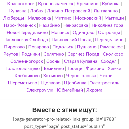
Красногорск
|
Краснознаменск
|
Крекшино
|
Кубинка
|
Купавна
|
Лобня
|
Лосино-Петровский
|
Лыткарино
|
Люберцы
|
Малаховка
|
Митино
|
Московский
|
Мытищи
|
Наро-Фоминск
|
Нахабино
|
Некрасовка
|
Николина гора
|
Ново-Переделкино
|
Ногинск
|
Одинцово
|
Островцы
|
Павловская Слобода
|
Павловский Посад
|
Переделкино
|
Пирогово
|
Поварово
|
Подольск
|
Пушкино
|
Раменское
|
Реутов
|
Родники
|
Селятино
|
Сергиев Посад
|
Сколково
|
Солнечногорск
|
Сосны
|
Старая Купавна
|
Сходня
|
Толстопальцево
|
Томилино
|
Троицк
|
Фрязино
|
Химки
|
Хлебниково
|
Хотьково
|
Черноголовка
|
Чехов
|
Шереметьево
|
Щелково
|
Щербинка
|
Электросталь
|
Электроугли
|
Юбилейный
|
Яхрома
Вместе с этим ищут:
[page-generator-pro-related-links group_id=”8788″
post_type=”page” post_status=”publish”