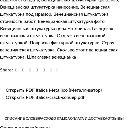
Венецианская штукатурка нанесение
,
Венецианская
штукатурка под мрамор
,
Венецианская штукатурка
стоимость работ
,
Венецианская штукатурка фото
,
Венецианская штукатурка цена материала
,
Глянцевая
венецианская штукатурка
,
Отделка венецианской
штукатуркой
,
Покраска фактурной штукатурки
,
Серая
венецианская штукатурка
,
Сколько стоит венецианская
штукатурка
,
Шпаклевка венецианка
Share:
Открыть PDF Italica Metallico (Металлизатор)
Открыть PDF italica-crack-s6nuep.pdf
ОПИСАНИЕ СЛОЕВ/РАСХОД
О ITALICA
ОПЛАТА И ДОСТАВКА
ОТЗЫВЫ
Описание слоев/расход