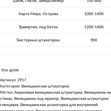
Шелк, Песок, Замша,Велюр
700-800
Карта Мира, Острова
1000-1400
Травертин, под Бетон
1200-1400
Текстурные штукатурка.
900
Size guide
Артикул:
2917
Категория:
Венецианская штукатурка
Метки:
Акриловая венецианская штукатурка
,
Венецианка на
стенах
,
Венецианка под мрамор
,
Венецианская штукатурка
глянцевая
,
Венецианская штукатурка для внутренней
отделки стен цена
,
Венецианская штукатурка кракелюр
,