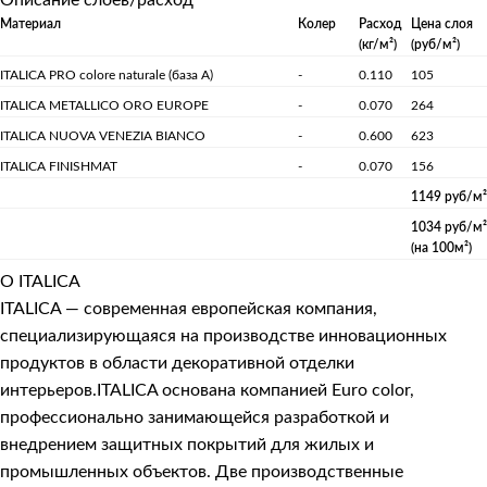
Материал
Колер
Расход
Цена слоя
(кг/м²)
(руб/м²)
ITALICA PRO colore naturale (база А)
-
0.110
105
ITALICA METALLICO ORO EUROPE
-
0.070
264
ITALICA NUOVA VENEZIA BIANCO
-
0.600
623
ITALICA FINISHMAT
-
0.070
156
1149 руб/м²
1034 руб/м²
(на 100м²)
О ITALICA
ITALICA — современная европейская компания,
специализирующаяся на производстве инновационных
продуктов в области декоративной отделки
интерьеров.ITALICA основана компанией Euro color,
профессионально занимающейся разработкой и
внедрением защитных покрытий для жилых и
промышленных объектов. Две производственные