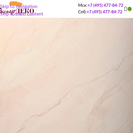
Мск:
+7 (495) 477-84-72
Skip to navigation
0
Спб:
+7 (495) 477-84-72
Skip to main content