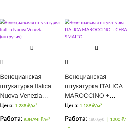
Венецианская
Венецианская
штукатурка Italica
штукатурка ITALICA
Nuova Venezia
MAROCCINO +
(интрузия)
CERA SMALTO
Цена:
Цена:
1 238
₽/м
2
1 189
₽/м
2
Работа:
Работа:
#ЗНАЧ! ₽/м
2
|
1200 ₽/
1800руб