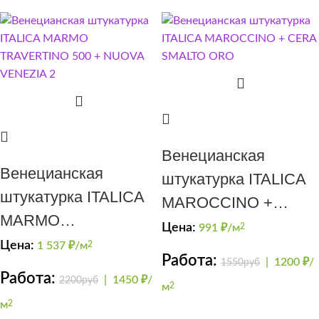
Венецианская
Венецианская
штукатурка ITALICA
штукатурка ITALICA
MAROCCINO +
MARMO
CERA SMALTO ORO
Цена:
991
₽/м
2
TRAVERTINO 500 +
Цена:
1 537
₽/м
2
Работа:
|
1200 ₽/
1550руб
NUOVA VENEZIA 2
Работа:
|
1450 ₽/
2200руб
м
2
м
2