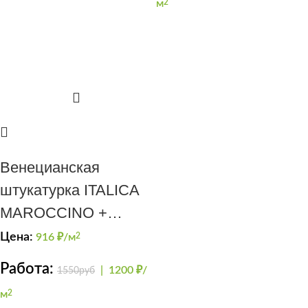
м
2
Венецианская
штукатурка ITALICA
MAROCCINO +
CRISTALLO
Цена:
916
₽/м
2
Работа:
|
1200 ₽/
1550руб
м
2