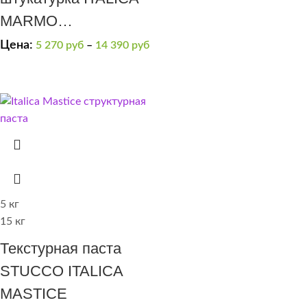
MARMO
TRAVERTINO FINE
Цена:
5 270
руб
–
14 390
руб
300 (на минеральной
известковой основе)
мелкозернистая
5 кг
15 кг
Текстурная паста
STUCCO ITALICA
MASTICE