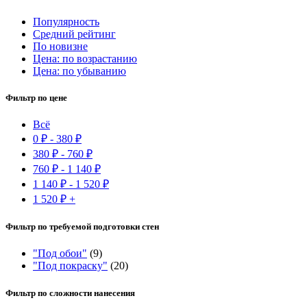
Популярность
Средний рейтинг
По новизне
Цена: по возрастанию
Цена: по убыванию
Фильтр по цене
Всё
0
₽
-
380
₽
380
₽
-
760
₽
760
₽
-
1 140
₽
1 140
₽
-
1 520
₽
1 520
₽
+
Фильтр по требуемой подготовки стен
"Под обои"
(9)
"Под покраску"
(20)
Фильтр по сложности нанесения