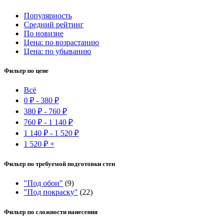
Популярность
Средний рейтинг
По новизне
Цена: по возрастанию
Цена: по убыванию
Фильтр по цене
Всё
0
₽
-
380
₽
380
₽
-
760
₽
760
₽
-
1 140
₽
1 140
₽
-
1 520
₽
1 520
₽
+
Фильтр по требуемой подготовки стен
"Под обои"
(9)
"Под покраску"
(22)
Фильтр по сложности нанесения