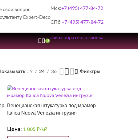
Мск:
+7 (495) 477-84-72
е свой вопрос
сультанту Expert-Deco
СПб:
+7 (495) 477-84-72
Заказ обратного звонка
0
Показывать
9
24
36
Фильтры
ор
Венецианская штукатурка под мрамор
Italica Nuova Venezia интрузия
Цена:
1 005
₽/м
2