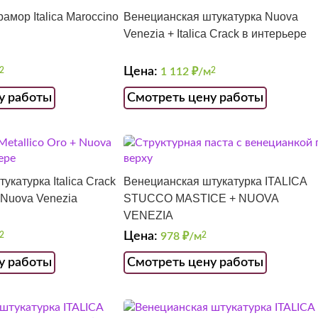
амор Italica Maroccino
Венецианская штукатурка Nuova
Venezia + Italica Crack в интерьере
Цена:
2
1 112
₽/м
2
у работы
Смотреть цену работы
укатурка Italica Crack
Венецианская штукатурка ITALICA
+ Nuova Venezia
STUCCO MASTICE + NUOVA
VENEZIA
Цена:
2
978
₽/м
2
у работы
Смотреть цену работы