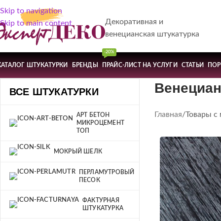
Skip to navigation
Декоративная и
Skip to main content
венецианская штукатурка
-20%
КАТАЛОГ ШТУКАТУРКИ
БРЕНДЫ
ПРАЙС-ЛИСТ НА УСЛУГИ
СТАТЬИ
ПО
Венециан
ВСЕ ШТУКАТУРКИ
Главная
Товары с
АРТ БЕТОН
МИКРОЦЕМЕНТ
ТОП
МОКРЫЙ ШЕЛК
ПЕРЛАМУТРОВЫЙ
ПЕСОК
ФАКТУРНАЯ
ШТУКАТУРКА