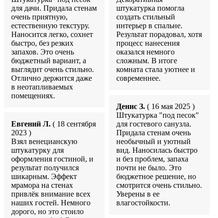
для дачи. Придала стенам
штукатурка помогла
очень приятную,
создать стильный
естественную текстуру.
интерьер в спальне.
Наносится легко, сохнет
Результат порадовал, хотя
быстро, без резких
процесс нанесения
запахов. Это очень
оказался немного
бюджетный вариант, а
сложным. В итоге
выглядит очень стильно.
комната стала уютнее и
Отлично держится даже
современнее.
в неотапливаемых
помещениях.
Денис З.
( 16 мая 2025 )
Штукатурка "под песок"
Евгений Л.
( 18 сентября
для гостевого санузла.
2023 )
Придала стенам очень
Взял венецианскую
необычный и уютный
штукатурку для
вид. Наносилась быстро
оформления гостиной, и
и без проблем, запаха
результат получился
почти не было. Это
шикарным. Эффект
бюджетное решение, но
мрамора на стенах
смотрится очень стильно.
привлёк внимание всех
Уверены в ее
наших гостей. Немного
влагостойкости.
дорого, но это стоило