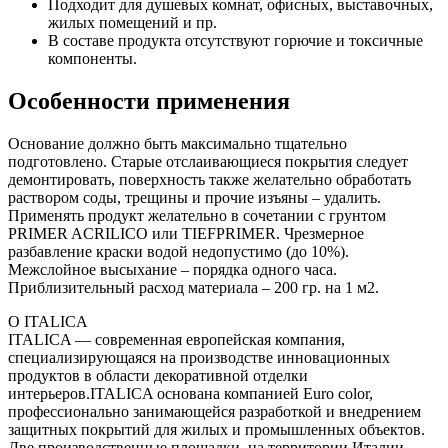
Подходит для душевых комнат, офисных, выставочных,
жилых помещений и пр.
В составе продукта отсутствуют горючие и токсичные
компоненты.
Особенности применения
Основание должно быть максимально тщательно
подготовлено. Старые отслаивающиеся покрытия следует
демонтировать, поверхность также желательно обработать
раствором соды, трещины и прочие изъяны – удалить.
Применять продукт желательно в сочетании с грунтом
PRIMER ACRILICO или TIEFPRIMER. Чрезмерное
разбавление краски водой недопустимо (до 10%).
Межслойное высыхание – порядка одного часа.
Приблизительный расход материала – 200 гр. на 1 м2.
О ITALICA
ITALICA — современная европейская компания,
специализирующаяся на производстве инновационных
продуктов в области декоративной отделки
интерьеров.ITALICA основана компанией Euro color,
профессионально занимающейся разработкой и внедрением
защитных покрытий для жилых и промышленных объектов.
Две производственные площадки, на территории Италии