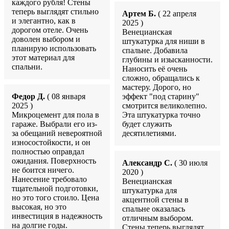
каждого рубля! Стены
теперь выглядят стильно
Артем Б.
( 22 апреля
и элегантно, как в
2025 )
дорогом отеле. Очень
Венецианская
доволен выбором и
штукатурка для ниши в
планирую использовать
спальне. Добавила
этот материал для
глубины и изысканности.
спальни.
Наносить её очень
сложно, обращались к
мастеру. Дорого, но
Федор Д.
( 08 января
эффект "под старину"
2025 )
смотрится великолепно.
Микроцемент для пола в
Эта штукатурка точно
гараже. Выбрали его из-
будет служить
за обещаний невероятной
десятилетиями.
износостойкости, и он
полностью оправдал
ожидания. Поверхность
Александр С.
( 30 июля
не боится ничего.
2020 )
Нанесение требовало
Венецианская
тщательной подготовки,
штукатурка для
но это того стоило. Цена
акцентной стены в
высокая, но это
спальне оказалась
инвестиция в надежность
отличным выбором.
на долгие годы.
Стены теперь выглядят,