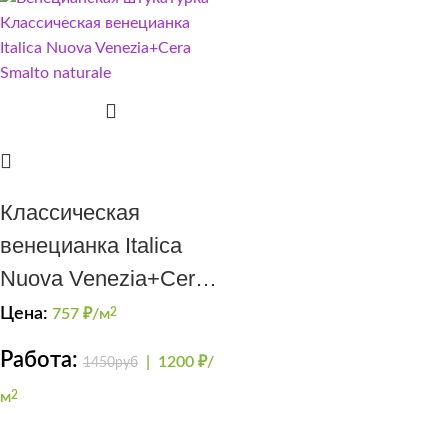
Классическая
венецианка Italica
Nuova Venezia+Cera
Smalto naturale
Цена:
757
₽/м
2
Работа:
|
1200 ₽/
1450руб
м
2