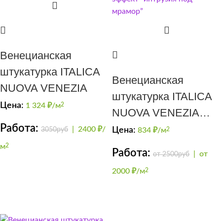
Венецианская
штукатурка ITALICA
Венецианская
NUOVA VENEZIA
штукатурка ITALICA
Цена:
1 324
₽/м
2
NUOVA VENEZIA
Работа:
эффект “интрузия
|
2400 ₽/
3050руб
Цена:
834
₽/м
2
под мрамор”
м
2
Работа:
|
от
от 2500руб
2000 ₽/м
2