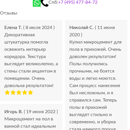
Спб:
+7 (495) 477-84-72
Отзывы
Елена Т.
( 8 июля 2024 )
Николай С.
( 11 июня
Декоративная
2020 )
штукатурка помогла
Купил микроцемент для
освежить интерьер
пола в прихожей. Очень
коридора. Текстура
доволен результатом!
выглядит великолепно, а
Полы получились
стены стали акцентом в
прочными, не боятся
помещении. Очень
воды и легко моются.
довольна результатом!
Сам процесс нанесения
был несложным, и я
справился сам. Теперь
полы в прихожей
Игорь В.
( 19 июня 2022 )
выглядят стильно и
Микроцемент на пол в
современно, и уборка
ванной стал идеальным
стала намного проще.