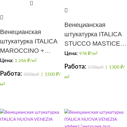
Венецианская
Венецианская
штукатурка ITALICA
штукатурка ITALICA
STUCCO MASTICE +
MAROCCINO +
NUOVA VENEZIA
Цена:
978
₽/м
2
CERA PERLA
Цена:
1 246
₽/м
2
Работа:
|
1300 ₽/
1700руб
(серебро)
Работа:
|
1500 ₽/
2000руб
м
2
м
2