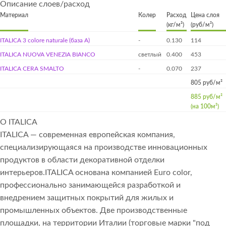
Описание слоев/расход
Материал
Колер
Расход
Цена слоя
(кг/м²)
(руб/м²)
ITALICA 3 colore naturale (база А)
-
0.130
114
ITALICA NUOVA VENEZIA BIANCO
светлый
0.400
453
ITALICA CERA SMALTO
-
0.070
237
805 руб/м²
885 руб/м²
(на 100м²)
О ITALICA
ITALICA — современная европейская компания,
специализирующаяся на производстве инновационных
продуктов в области декоративной отделки
интерьеров.ITALICA основана компанией Euro color,
профессионально занимающейся разработкой и
внедрением защитных покрытий для жилых и
промышленных объектов. Две производственные
площадки, на территории Италии (торговые марки "под