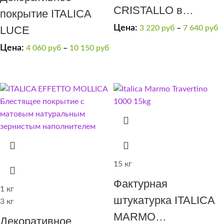
CRISTALLO в
покрытие ITALICA
выраженным
Цена:
LUCE
3 220
руб
–
7 640
руб
блестящим
Цена:
4 060
руб
–
10 150
руб
переливом
(серебряная)
15 кг
Фактурная
1 кг
штукатурка ITALICA
3 кг
MARMO
Декоративное