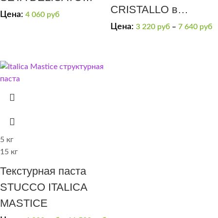
CRISTALLO в
(эффект “мягкий
Цена:
4 060
руб
выраженным
Цена:
3 220
руб
–
7 640
руб
шелк”)(золотая)
блестящим
переливом
(серебряная)
5 кг
15 кг
Текстурная паста
STUCCO ITALICA
MASTICE