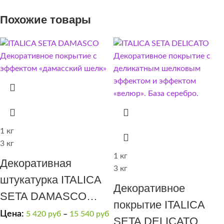
Похожие товары
1 кг
3 кг
1 кг
Декоративная
3 кг
штукатурка ITALICA
Декоративное
SETA DAMASCO
покрытие ITALICA
классический шелк
Цена:
5 420
руб
–
15 540
руб
SETA DELICATO