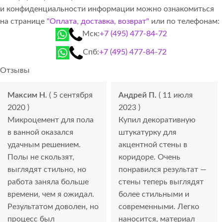
и конфиденциальности информации можно ознакомиться
на странице
"Оплата, доставка, возврат"
или по телефонам:
Мск:
+7 (495) 477-84-72
Спб:
+7 (495) 477-84-72
Отзывы
Максим Н.
( 5 сентября
Андрей П.
( 11 июля
2020 )
2023 )
Микроцемент для пола
Купил декоративную
в ванной оказался
штукатурку для
удачным решением.
акцентной стены в
Полы не скользят,
коридоре. Очень
выглядят стильно, но
понравился результат —
работа заняла больше
стены теперь выглядят
времени, чем я ожидал.
более стильными и
Результатом доволен, но
современными. Легко
процесс был
наносится, материал