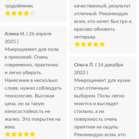
трудоёмким.
качественный, результат
отличный. Рекомендую
всем, кто хочет быстро и
красиво обновить
Алина Н.
( 26 апреля
интерьер.
2025 )
Микроцемент для пола
в прихожей. Очень
современно, практично
Ольга Л.
( 14 декабря
и легко убирать.
2022 )
Нанесение в несколько
Микроцемент для кухни
слоев, нужно соблюдать
стал отличным
технологию. Высокая
выбором. Полы легко
цена, но за такую
моются и выглядят
износостойкость не
стильно, а их
жалко. Это покрытие на
поверхность очень
века.
приятная на ощупь.
Рекомендую всем, кто