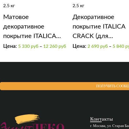
2.5 кг
2.5 кг
Матовое
Декоративное
декоративное
покрытие ITALICA
покрытие ITALICA
CRACK (для
SOFT
получения эффект
Цена:
Цена:
5 330
руб
–
12 260
руб
2 690
руб
–
5 840
р
“трещины”).
ПОЛУЧИТЬ СООБЩ
Контакты
г. Москва, ул. Старая Б