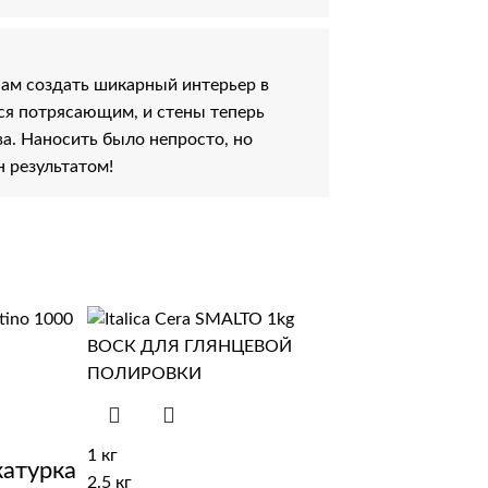
нам создать шикарный интерьер в
ся потрясающим, и стены теперь
ва. Наносить было непросто, но
н результатом!
1 кг
катурка
2.5 кг