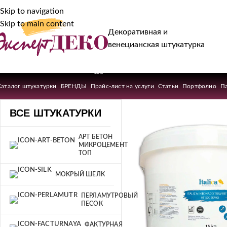
Skip to navigation
Skip to main content
Декоративная и
венецианская штукатурка
-20%
Каталог штукатурки
БРЕНДЫ
Прайс-лист на услуги
Статьи
Портфолио
П
ВСЕ ШТУКАТУРКИ
АРТ БЕТОН
МИКРОЦЕМЕНТ
ТОП
МОКРЫЙ ШЕЛК
ПЕРЛАМУТРОВЫЙ
ПЕСОК
ФАКТУРНАЯ