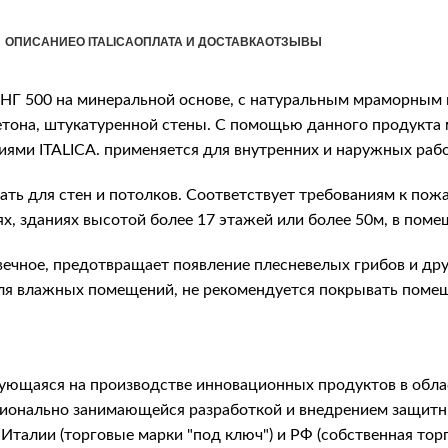
ОПИСАНИЕ
О ITALICA
ОПЛАТА И ДОСТАВКА
ОТЗЫВЫ
Г 500 на минеральной основе, с натуральным мраморным 
бетона, штукатуренной стены. С помощью данного продукт
ями ITALICA. применяется для внутренних и наружных рабо
ть для стен и потолков. Соответствует требованиям к пож
, зданиях высотой более 17 этажей или более 50м, в поме
чное, предотвращает появление плесневелых грибов и дру
ля влажных помещений, не рекомендуется покрывать помеще
рующаяся на производстве инновационных продуктов в обла
фессионально занимающейся разработкой и внедрением защ
Италии (торговые марки "под ключ") и РФ (собственная тор