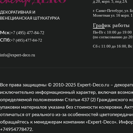
д.20, корп. 5, под 2А
г. Санкт-Петебург, ул. 
ДЕКОРАТИВНАЯ И
Монетная ул. 16 корп. 1
ВЕНЕЦИАНСКАЯ ШТУКАТУРКА
График работы
Пн-Пт с 10:00 до 19:00
Мск:
+7 (495) 477-84-72
(по согласованию до 20
СПб:
+7 (495) 477-84-72
Сб с 11:00 до 16:00, В
info@expert-deco.ru
Все права защищены © 2010-2025 Expert-Deco.ru – декорат
исключительно информационный характер, включая возможны
определяемой положениями Статьи 437 (2) Гражданского к
упаковки материалов указана без стоимости колеровки. Акт
отличаться от реального из‑за особенностей цветопередач
обращайтесь к менеджерам компании «Expert-Deco». Информа
+74954778472.