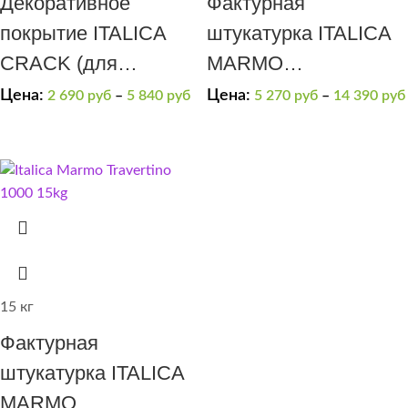
Декоративное
Фактурная
покрытие ITALICA
штукатурка ITALICA
CRACK (для
MARMO
получения эффекта
TRAVERTINO 500
Цена:
Цена:
2 690
руб
–
5 840
руб
5 270
руб
–
14 390
руб
“трещины”).
15 кг
Фактурная
штукатурка ITALICA
MARMO