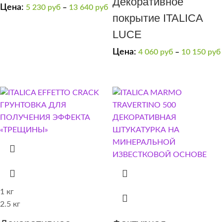
Декоративное
GRADIENTE эффект
Цена:
5 230
руб
–
13 640
руб
покрытие ITALICA
“замша”, “потертая
LUCE
замша”
Цена:
4 060
руб
–
10 150
руб
1 кг
2.5 кг