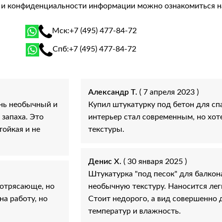
й и конфиденциальности информации можно ознакомиться 
Мск:
+7 (495) 477-84-72
Спб:
+7 (495) 477-84-72
Александр Т.
( 7 апреля 2023 )
ень необычный и
Купил штукатурку под бетон для сп
 запаха. Это
интерьер стал современным, но хот
тойкая и не
текстуры.
Денис Х.
( 30 января 2025 )
Штукатурка "под песок" для балкон
потрясающе, но
необычную текстуру. Наносится легк
а работу, но
Стоит недорого, а вид совершенно 
температур и влажность.