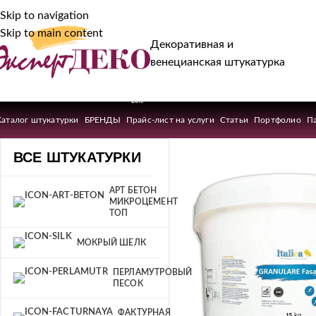
Skip to navigation
Skip to main content
Декоративная и
венецианская штукатурка
-20%
Каталог штукатурки
БРЕНДЫ
Прайс-лист на услуги
Статьи
Портфолио
П
ВСЕ ШТУКАТУРКИ
АРТ БЕТОН
МИКРОЦЕМЕНТ
ТОП
МОКРЫЙ ШЕЛК
ПЕРЛАМУТРОВЫЙ
ПЕСОК
ФАКТУРНАЯ