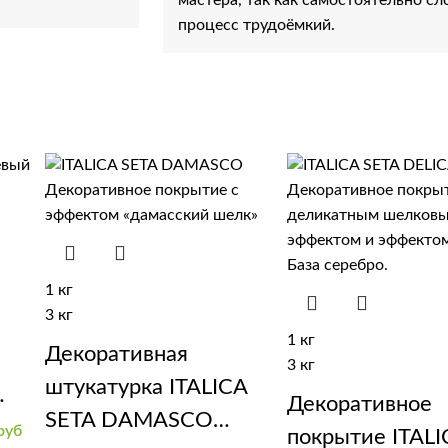
процесс трудоёмкий.
1 кг
3 кг
1 кг
Декоративная
3 кг
штукатурка ITALICA
Декоративное
SETA DAMASCO
руб
покрытие ITALI