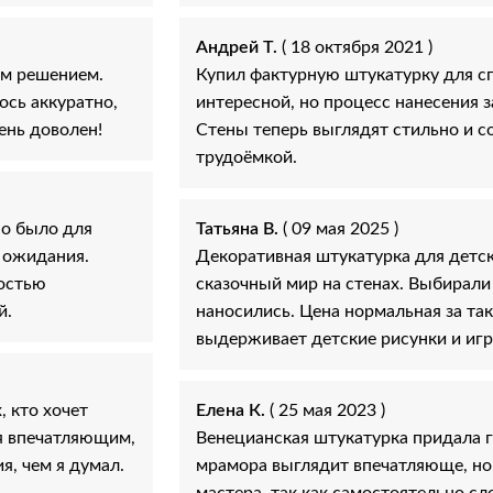
Андрей Т.
( 18 октября 2021 )
ым решением.
Купил фактурную штукатурку для сп
ось аккуратно,
интересной, но процесс нанесения 
ень доволен!
Стены теперь выглядят стильно и с
трудоёмкой.
но было для
Татьяна В.
( 09 мая 2025 )
е ожидания.
Декоративная штукатурка для детс
ностью
сказочный мир на стенах. Выбирали
й.
наносились. Цена нормальная за та
выдерживает детские рисунки и игр
 кто хочет
Елена К.
( 25 мая 2023 )
я впечатляющим,
Венецианская штукатурка придала г
я, чем я думал.
мрамора выглядит впечатляюще, но
мастера, так как самостоятельно сл