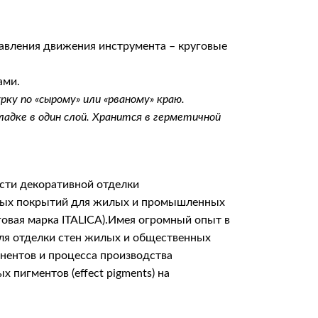
вления движения инструмента – круговые
ами.
у по «сырому» или «рваному» краю.
ладке в один слой. Хранится в герметичной
сти декоративной отделки
итных покрытий для жилых и промышленных
говая марка ITALICA).Имея огромный опыт в
для отделки стен жилых и общественных
онентов и процесса производства
пигментов (effect pigments) на