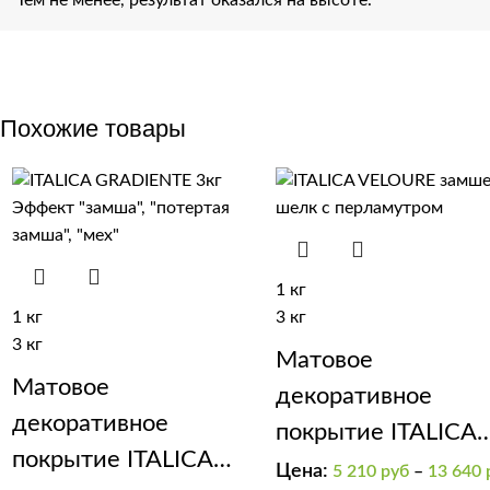
Похожие товары
1 кг
1 кг
3 кг
3 кг
Матовое
Матовое
декоративное
декоративное
покрытие ITALICA
покрытие ITALICA
VELOUR
Цена:
5 210
руб
–
13 640