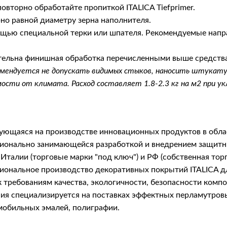
овторно обработайте пропиткой ITALICA Tiefprimer.
о равной диаметру зерна наполнителя.
ью специальной терки или шпателя. Рекомендуемые напра
тельна финишная обработка перечисленными выше средств
ендуется не допускать видимых стыков, наносить штукатурк
ости от климата. Расход составляет 1.8-2.3 кг на м2 при ук
рующаяся на производстве инновационных продуктов в обла
фессионально занимающейся разработкой и внедрением защ
Италии (торговые марки "под ключ") и РФ (собственная тор
сиональное производство декоративных покрытий ITALICA 
 требованиям качества, экологичности, безопасности комп
я специализируется на поставках эффектных перламутровых 
мобильных эмалей, полиграфии.