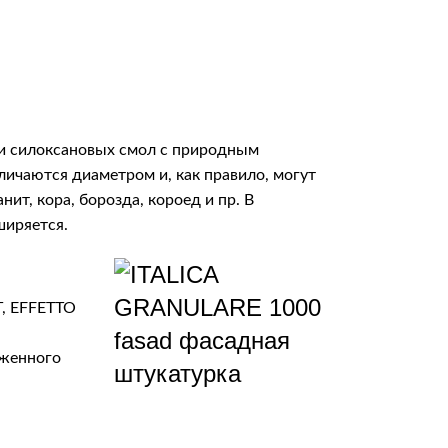
 и силоксановых смол с природным
личаются диаметром и, как правило, могут
нит, кора, борозда, короед и пр. В
ширяется.
T, EFFETTO
аженного