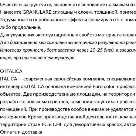
Очистите, загрунтуйте, выровняйте основание по маякам и п
Нанесите GRANULARE сплошным слоем, толщиной, примерн
Задуманные и опробованные эффекты формируются с помощ
либо продольные.
Для улучшения эксплуатационных свойств материала жела
Для достижения максимально эстетичного результата реком
Итоговая прочность достигается через 20-25 дней, в зависим
таре, при плюсовой температуре.
О ITALICA
ITALICA — современная европейская компания, специализи
интерьеров.ITALICA основана компанией Euro color, про
объектов. Две производственные площадки, на территории 
разработке новых материалов, компания запустила профес
помещений. При производстве особое внимание уделяется к
материалов.Кроме производственной деятельности, компани
территории стран ЕС и СНГ для декоративных красок, авто
Оплата и доставка