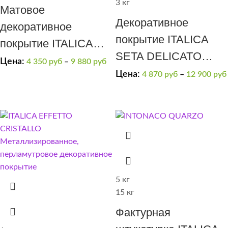
3 кг
Матовое
Декоративное
декоративное
покрытие ITALICA
покрытие ITALICA
SETA DELICATO
RIFLETTE OPACO
Цена:
4 350
руб
–
9 880
руб
матовый шелк
Цена:
4 870
руб
–
12 900
руб
400
ARGENTO
5 кг
15 кг
Фактурная