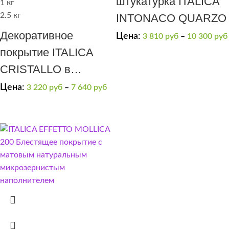
штукатурка ITALICA
1 кг
2.5 кг
INTONACO QUARZO
Декоративное
Цена:
3 810
руб
–
10 300
руб
покрытие ITALICA
CRISTALLO в
выраженным
Цена:
3 220
руб
–
7 640
руб
блестящим
переливом
(серебряная)