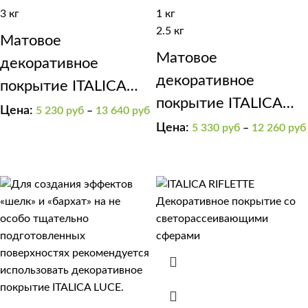
3 кг
1 кг
2.5 кг
Матовое
Матовое
декоративное
декоративное
покрытие ITALICA
покрытие ITALICA
GRADIENTE эффект
Цена:
5 230
руб
–
13 640
руб
SOFT
Цена:
5 330
руб
–
12 260
руб
“замша”, “потертая
замша”