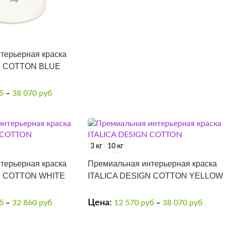
терьерная краска
N COTTON BLUE
б
–
38 070
руб
3 кг
10 кг
терьерная краска
Премиальная интерьерная краска
N COTTON WHITE
ITALICA DESIGN COTTON YELLOW
Цена:
б
–
32 860
руб
12 570
руб
–
38 070
руб