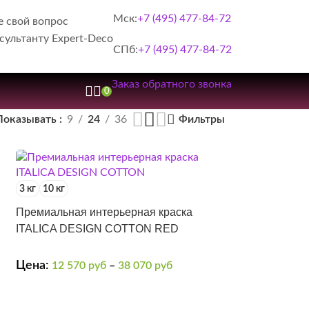
Мск:
+7 (495) 477-84-72
е свой вопрос
сультанту Expert-Deco
СПб:
+7 (495) 477-84-72
Заказ обратного звонка
0
Показывать
9
24
36
Фильтры
3 кг
10 кг
Премиальная интерьерная краска
ITALICA DESIGN COTTON RED
Цена:
12 570
руб
–
38 070
руб