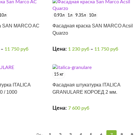
10л
0.93л
1л
9.35л
10л
ка SAN MARCO AC
Фасадная краска SAN MARCO Acsil
Quarzo
Цена:
–
11 750
руб
1 230
руб
–
11 750
руб
15 кг
турка ITALICA
Фасадная штукатурка ITALICA
 / 1000
GRANULARE КОРОЕД 2 мм.
Цена:
7 600
руб