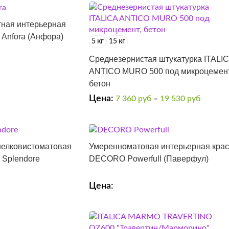
ная интерьерная
Anfora (Анфора)
5 кг
15 кг
Среднезернистая штукатурка ITALI
ANTICO MURO 500 под микроцемент
бетон
Цена:
7 360
руб
–
19 530
руб
шелковистоматовая
Умеренноматовая интерьерная крас
Splendore
DECORO Powerfull (Паверфул)
Цена: