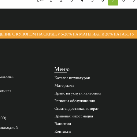
←
1
2
3
4
5
6
7
8
9
ЕНИЕ С КУПОНОМ НА СКИДКУ 5-20% НА МАТЕРИАЛ И 20% НА РАБОТУ
Меню
асманная
Каталог штукатурок
Материалы
Большая
Прайс на услуги нанесения
Регионы обслуживания
Оплата, доставка, возврат
Правовая информация
:00)
Вакансии
с выходной
Контакты