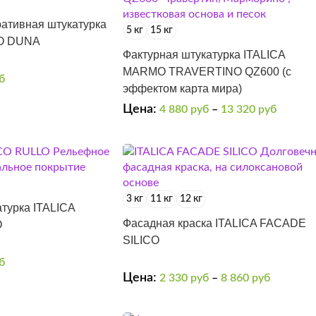
ративная штукатурка
5 кг
15 кг
IO DUNA
Фактурная штукатурка ITALICA
MARMO TRAVERTINO QZ600 (с
б
эффектом карта мира)
Цена:
4 880
руб
–
13 320
руб
3 кг
11 кг
12 кг
турка ITALICA
Фасадная краска ITALICA FACADE
O
SILICO
б
Цена:
2 330
руб
–
8 860
руб