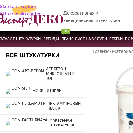
Skip to navigation
Декоративная и
Skip to main content
венецианская штукатурка
-20%
КАТАЛОГ ШТУКАТУРКИ
БРЕНДЫ
ПРАЙС-ЛИСТ НА УСЛУГИ
СТАТЬИ
ПО
Главная
Материа
ВСЕ ШТУКАТУРКИ
АРТ БЕТОН
МИКРОЦЕМЕНТ
ТОП
МОКРЫЙ ШЕЛК
ПЕРЛАМУТРОВЫЙ
ПЕСОК
ФАКТУРНАЯ
ШТУКАТУРКА