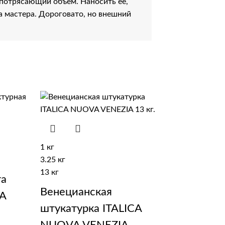
 потрясающий объем. Наносить её,
а мастера. Дороговато, но внешний
1 кг
3.25 кг
13 кг
та
Венецианская
CA
штукатурка ITALICA
NUOVA VENEZIA