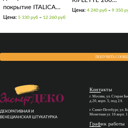
покрытие ITALICA
мерцающий бисер
Цена:
4 240
руб
–
9 350
р
SOFT
Цена:
5 330
руб
–
12 260
руб
ПОЛУЧИТЬ СООБЩ
Контакты
г. Москва, ул. Старая Б
д.20, корп. 5, под 2А
г. Санкт-Петебург, ул. 
ДЕКОРАТИВНАЯ И
Монетная ул. 16 корп. 1
ВЕНЕЦИАНСКАЯ ШТУКАТУРКА
График работы