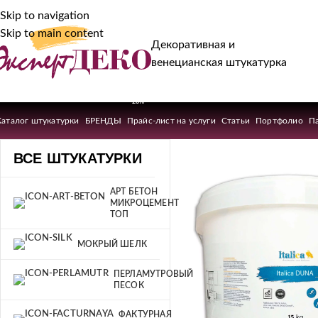
Skip to navigation
Skip to main content
Декоративная и
венецианская штукатурка
-20%
Каталог штукатурки
БРЕНДЫ
Прайс-лист на услуги
Статьи
Портфолио
П
ВСЕ ШТУКАТУРКИ
АРТ БЕТОН
МИКРОЦЕМЕНТ
ТОП
МОКРЫЙ ШЕЛК
ПЕРЛАМУТРОВЫЙ
ПЕСОК
ФАКТУРНАЯ