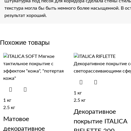
Штукатурка под песок для коридора сделала стены стил
текстура могла бы быть немного более насыщенной. В о
результат хороший.
Похожие товары
1 кг
1 кг
2.5 кг
2.5 кг
Декоративное
Матовое
покрытие ITALICA
декоративное
RIFLETTE 200