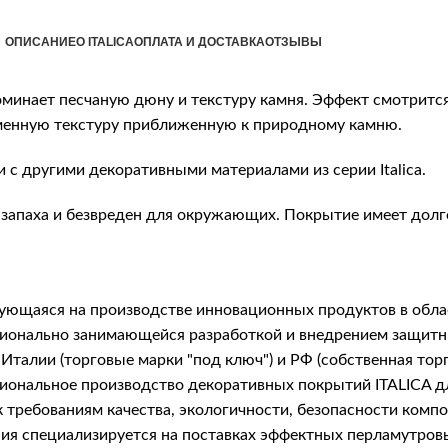
ОПИСАНИЕ
О ITALICA
ОПЛАТА И ДОСТАВКА
ОТЗЫВЫ
минает песчаную дюну и текстуру камня. Эффект смотрится
аменную текстуру приближенную к природному камню.
с другими декоративными материалами из серии Italica.
т запаха и безвреден для окружающих. Покрытие имеет дол
рующаяся на производстве инновационных продуктов в обла
фессионально занимающейся разработкой и внедрением защ
Италии (торговые марки "под ключ") и РФ (собственная тор
сиональное производство декоративных покрытий ITALICA 
 требованиям качества, экологичности, безопасности комп
я специализируется на поставках эффектных перламутровых 