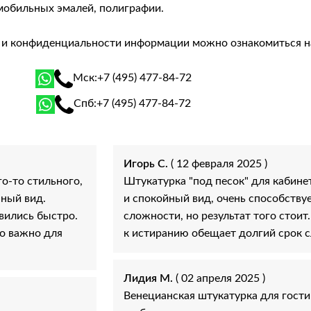
мобильных эмалей, полиграфии.
й и конфиденциальности информации можно ознакомиться 
Мск:
+7 (495) 477-84-72
Спб:
+7 (495) 477-84-72
Игорь С.
( 12 февраля 2025 )
о-то стильного,
Штукатурка "под песок" для кабин
нный вид.
и спокойный вид, очень способству
вились быстро.
сложности, но результат того стоит
то важно для
к истиранию обещает долгий срок 
Лидия М.
( 02 апреля 2025 )
Венецианская штукатурка для гости