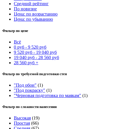
Средний рейтинг
По новизне
Цена: по возрастанию
Цена: по убыванию
Фильтр по цене
Всё
0
руб
-
9 520
руб
9 520
руб
-
19 040
руб
19 040
руб
-
28 560
руб
28 560
руб
+
Фильтр по требуемой подготовки стен
"Под обои"
(1)
"Под покраску"
(1)
"Черновая подготовка по маякам"
(1)
Фильтр по сложности нанесения
Высокая
(19)
Простая
(66)
Средняя
(67)