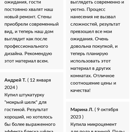
ожидания, гости
выглядеть современно и
постоянно хвалят наш
уютно. Процесс
новый ремонт. Стены
нанесения не вызвал
приобрели современный
сложностей, результат
вид, и теперь наш дом
превзошел все мои
выглядит как после
ожидания. Очень
профессионального
довольна покупкой, и
дизайна. Рекомендую
теперь планирую
этот материал всем.
использовать этот
материал в других
комнатах. Отличное
Андрей Т.
( 12 января
соотношение цены и
2024 )
качества!
Купил штукатурку
"мокрый шелк" для
гостиной. Результат
Марина Л.
( 9 октября
хороший, но хотелось
2023 )
бы более выраженного
Купила микроцемент
эффекта блеска шёлка.
для пола в ванной. Полы