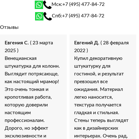
Мск:
+7 (495) 477-84-72
Спб:
+7 (495) 477-84-72
Отзывы
Евгения С.
( 23 марта
Евгений Д.
( 28 февраля
2025 )
2022 )
Венецианская
Купил декоративную
штукатурка для колонн.
штукатурку для
Выглядит потрясающе,
гостиной, и результат
как настоящий мрамор!
превзошел все
Это очень тонкая и
ожидания. Материал
кропотливая работа,
легко наносится,
которую доверили
текстура получается
настоящим
гладкая и стильная.
профессионалам.
Стены теперь выглядят
Дорого, но эффект
как в дизайнерских
эксклюзивности и
интерьерах. Очень рад,