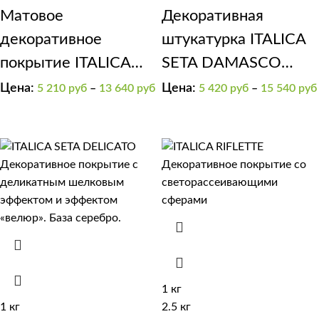
Матовое
Декоративная
декоративное
штукатурка ITALICA
покрытие ITALICA
SETA DAMASCO
VELOUR
классический шелк
Цена:
Цена:
5 210
руб
–
13 640
руб
5 420
руб
–
15 540
руб
1 кг
1 кг
2.5 кг