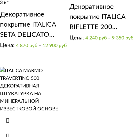
3 кг
Декоративное
Декоративное
покрытие ITALICA
покрытие ITALICA
RIFLETTE 200
SETA DELICATO
мерцающий бисер
Цена:
4 240
руб
–
9 350
руб
матовый шелк
Цена:
4 870
руб
–
12 900
руб
ARGENTO