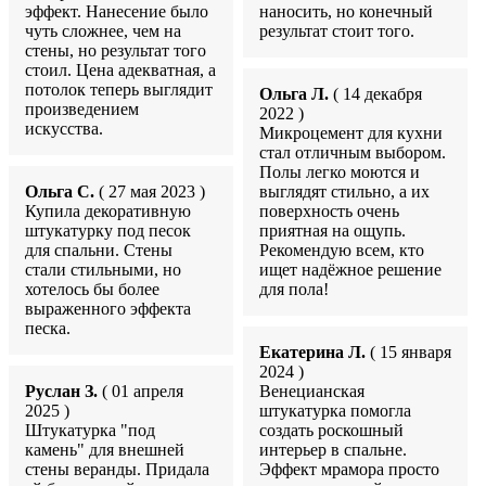
эффект. Нанесение было
наносить, но конечный
чуть сложнее, чем на
результат стоит того.
стены, но результат того
стоил. Цена адекватная, а
потолок теперь выглядит
Ольга Л.
( 14 декабря
произведением
2022 )
искусства.
Микроцемент для кухни
стал отличным выбором.
Полы легко моются и
Ольга С.
( 27 мая 2023 )
выглядят стильно, а их
Купила декоративную
поверхность очень
штукатурку под песок
приятная на ощупь.
для спальни. Стены
Рекомендую всем, кто
стали стильными, но
ищет надёжное решение
хотелось бы более
для пола!
выраженного эффекта
песка.
Екатерина Л.
( 15 января
2024 )
Руслан З.
( 01 апреля
Венецианская
2025 )
штукатурка помогла
Штукатурка "под
создать роскошный
камень" для внешней
интерьер в спальне.
стены веранды. Придала
Эффект мрамора просто