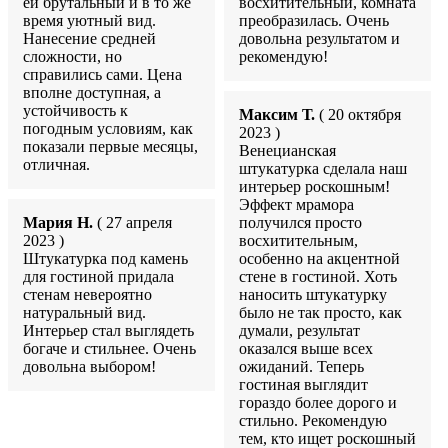
ей брутальный и в то же
восхитительный, комната
время уютный вид.
преобразилась. Очень
Нанесение средней
довольна результатом и
сложности, но
рекомендую!
справились сами. Цена
вполне доступная, а
устойчивость к
Максим Т.
( 20 октября
погодным условиям, как
2023 )
показали первые месяцы,
Венецианская
отличная.
штукатурка сделала наш
интерьер роскошным!
Эффект мрамора
Мария Н.
( 27 апреля
получился просто
2023 )
восхитительным,
Штукатурка под камень
особенно на акцентной
для гостиной придала
стене в гостиной. Хоть
стенам невероятно
наносить штукатурку
натуральный вид.
было не так просто, как
Интерьер стал выглядеть
думали, результат
богаче и стильнее. Очень
оказался выше всех
довольна выбором!
ожиданий. Теперь
гостиная выглядит
гораздо более дорого и
стильно. Рекомендую
тем, кто ищет роскошный