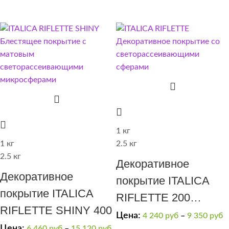
шелк”)(золотая)
“трещины”).
1 кг
1 кг
2.5 кг
2.5 кг
Декоративное
Декоративное
покрытие ITALICA
покрытие ITALICA
RIFLETTE 200
RIFLETTE SHINY 400
мерцающий бисер
Цена:
4 240
руб
–
9 350
руб
Цена:
6 460
руб
–
15 120
руб