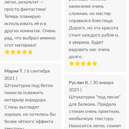
легко, результат —
нанесения очень
просто фантастика!
сложная, но мастер
Теперь планирую
справился блестяще.
использовать её и в
Дорого, но эта красота
других комнатах. Очень
стоит каждого рубля и,
рад, что выбрал именно
я уверена, будет
этот материал!
радовать нас очень
долго.
Мария Т.
( 6 сентября
2021 )
Руслан К.
( 30 января
Штукатурка под бетон
2025 )
помогла освежить
Штукатурка "под песок"
интерьер коридора.
для балкона. Придала
Стены выглядят
стенам очень приятную,
хорошо, но хотелось бы
необычную текстуру.
более чёткого эффекта
Наносится легко, сохнет
текстуры.