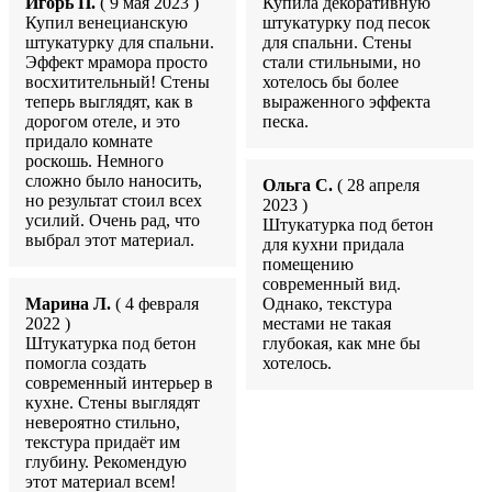
Игорь П.
( 9 мая 2023 )
Купила декоративную
Купил венецианскую
штукатурку под песок
штукатурку для спальни.
для спальни. Стены
Эффект мрамора просто
стали стильными, но
восхитительный! Стены
хотелось бы более
теперь выглядят, как в
выраженного эффекта
дорогом отеле, и это
песка.
придало комнате
роскошь. Немного
сложно было наносить,
Ольга С.
( 28 апреля
но результат стоил всех
2023 )
усилий. Очень рад, что
Штукатурка под бетон
выбрал этот материал.
для кухни придала
помещению
современный вид.
Марина Л.
( 4 февраля
Однако, текстура
2022 )
местами не такая
Штукатурка под бетон
глубокая, как мне бы
помогла создать
хотелось.
современный интерьер в
кухне. Стены выглядят
невероятно стильно,
текстура придаёт им
глубину. Рекомендую
этот материал всем!