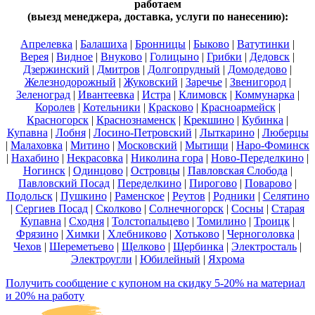
работаем
(выезд менеджера, доставка, услуги по нанесению):
Апрелевка
|
Балашиха
|
Бронницы
|
Быково
|
Ватутинки
|
Верея
|
Видное
|
Внуково
|
Голицыно
|
Грибки
|
Дедовск
|
Дзержинский
|
Дмитров
|
Долгопрудный
|
Домодедово
|
Железнодорожный
|
Жуковский
|
Заречье
|
Звенигород
|
Зеленоград
|
Ивантеевка
|
Истра
|
Климовск
|
Коммунарка
|
Королев
|
Котельники
|
Красково
|
Красноармейск
|
Красногорск
|
Краснознаменск
|
Крекшино
|
Кубинка
|
Купавна
|
Лобня
|
Лосино-Петровский
|
Лыткарино
|
Люберцы
|
Малаховка
|
Митино
|
Московский
|
Мытищи
|
Наро-Фоминск
|
Нахабино
|
Некрасовка
|
Николина гора
|
Ново-Переделкино
|
Ногинск
|
Одинцово
|
Островцы
|
Павловская Слобода
|
Павловский Посад
|
Переделкино
|
Пирогово
|
Поварово
|
Подольск
|
Пушкино
|
Раменское
|
Реутов
|
Родники
|
Селятино
|
Сергиев Посад
|
Сколково
|
Солнечногорск
|
Сосны
|
Старая
Купавна
|
Сходня
|
Толстопальцево
|
Томилино
|
Троицк
|
Фрязино
|
Химки
|
Хлебниково
|
Хотьково
|
Черноголовка
|
Чехов
|
Шереметьево
|
Щелково
|
Щербинка
|
Электросталь
|
Электроугли
|
Юбилейный
|
Яхрома
Получить сообщение с купоном на скидку 5-20% на материал
и 20% на работу