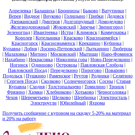
Апрелевка
|
Балашиха
|
Бронницы
|
Быково
|
Ватутинки
|
Верея
|
Видное
|
Внуково
|
Голицыно
|
Грибки
|
Дедовск
|
Дзержинский
|
Дмитров
|
Долгопрудный
|
Домодедово
|
Железнодорожный
|
Жуковский
|
Заречье
|
Звенигород
|
Зеленоград
|
Ивантеевка
|
Истра
|
Климовск
|
Коммунарка
|
Королев
|
Котельники
|
Красково
|
Красноармейск
|
Красногорск
|
Краснознаменск
|
Крекшино
|
Кубинка
|
Купавна
|
Лобня
|
Лосино-Петровский
|
Лыткарино
|
Люберцы
|
Малаховка
|
Митино
|
Московский
|
Мытищи
|
Наро-Фоминск
|
Нахабино
|
Некрасовка
|
Николина гора
|
Ново-Переделкино
|
Ногинск
|
Одинцово
|
Островцы
|
Павловская Слобода
|
Павловский Посад
|
Переделкино
|
Пирогово
|
Поварово
|
Подольск
|
Пушкино
|
Раменское
|
Реутов
|
Родники
|
Селятино
|
Сергиев Посад
|
Сколково
|
Солнечногорск
|
Сосны
|
Старая
Купавна
|
Сходня
|
Толстопальцево
|
Томилино
|
Троицк
|
Фрязино
|
Химки
|
Хлебниково
|
Хотьково
|
Черноголовка
|
Чехов
|
Шереметьево
|
Щелково
|
Щербинка
|
Электросталь
|
Электроугли
|
Юбилейный
|
Яхрома
Получить сообщение с купоном на скидку 5-20% на материал
и 20% на работу