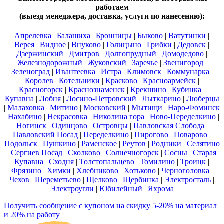
работаем
(выезд менеджера, доставка, услуги по нанесению):
Апрелевка
|
Балашиха
|
Бронницы
|
Быково
|
Ватутинки
|
Верея
|
Видное
|
Внуково
|
Голицыно
|
Грибки
|
Дедовск
|
Дзержинский
|
Дмитров
|
Долгопрудный
|
Домодедово
|
Железнодорожный
|
Жуковский
|
Заречье
|
Звенигород
|
Зеленоград
|
Ивантеевка
|
Истра
|
Климовск
|
Коммунарка
|
Королев
|
Котельники
|
Красково
|
Красноармейск
|
Красногорск
|
Краснознаменск
|
Крекшино
|
Кубинка
|
Купавна
|
Лобня
|
Лосино-Петровский
|
Лыткарино
|
Люберцы
|
Малаховка
|
Митино
|
Московский
|
Мытищи
|
Наро-Фоминск
|
Нахабино
|
Некрасовка
|
Николина гора
|
Ново-Переделкино
|
Ногинск
|
Одинцово
|
Островцы
|
Павловская Слобода
|
Павловский Посад
|
Переделкино
|
Пирогово
|
Поварово
|
Подольск
|
Пушкино
|
Раменское
|
Реутов
|
Родники
|
Селятино
|
Сергиев Посад
|
Сколково
|
Солнечногорск
|
Сосны
|
Старая
Купавна
|
Сходня
|
Толстопальцево
|
Томилино
|
Троицк
|
Фрязино
|
Химки
|
Хлебниково
|
Хотьково
|
Черноголовка
|
Чехов
|
Шереметьево
|
Щелково
|
Щербинка
|
Электросталь
|
Электроугли
|
Юбилейный
|
Яхрома
Получить сообщение с купоном на скидку 5-20% на материал
и 20% на работу