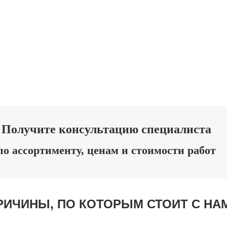
А МОКРЫЙ ШЕЛК
ПЕРЛАМУТ
 ШТУКАТУРКА
ВЕНЕЦИАН
ТУКАТУРКА
АРТ БЕТО
ШТУКАТУРКА
ХУДОЖЕСТ
Получите консультацию специалиста
по ассортименту, ценам и стоимости работ
ПРИЧИНЫ, ПО КОТОРЫМ СТОИТ С НА