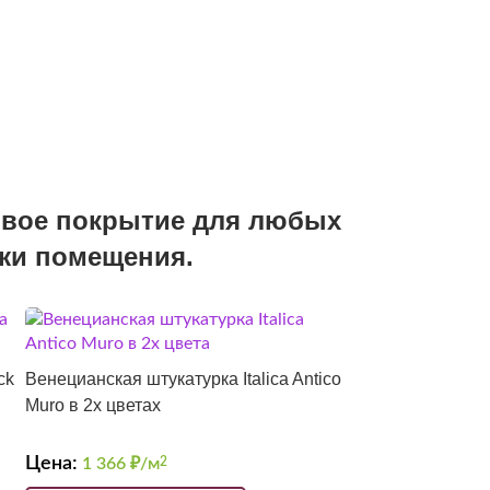
сивое покрытие для любых
ужи помещения.
ck
Венецианская штукатурка Italica Antico
Muro в 2х цветах
Цена:
1 366
₽/м
2