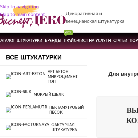
Skip to navigation
Декоративная и
Skip to main content
венецианская штукатурка
-20%
КАТАЛОГ ШТУКАТУРКИ
БРЕНДЫ
ПРАЙС-ЛИСТ НА УСЛУГИ
СТАТЬИ
ПО
ВСЕ ШТУКАТУРКИ
АРТ БЕТОН
Для внутр
МИКРОЦЕМЕНТ
ТОП
МОКРЫЙ ШЕЛК
ПЕРЛАМУТРОВЫЙ
ВЫ
ПЕСОК
КО
ФАКТУРНАЯ
ШТУКАТУРКА