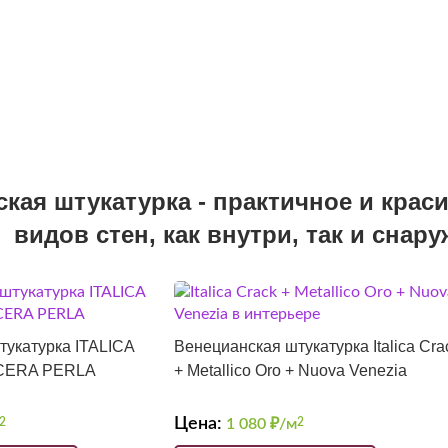
кая штукатурка - практичное и кра
видов стен, как внутри, так и снар
тукатурка ITALICA
Венецианская штукатурка Italica Cra
CERA PERLA
+ Metallico Oro + Nuova Venezia
Цена:
2
1 080
₽/м
2