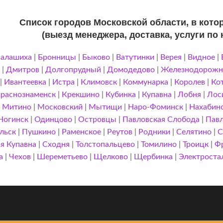
Список городов Московской области, в кот
(выезд менеджера, доставка, услуги по
Балашиха
|
Бронницы
|
Быково
|
Ватутинки
|
Верея
|
Видное
|
|
Дмитров
|
Долгопрудный
|
Домодедово
|
Железнодорож
|
Ивантеевка
|
Истра
|
Климовск
|
Коммунарка
|
Королев
|
Ко
раснознаменск
|
Крекшино
|
Кубинка
|
Купавна
|
Лобня
|
Лос
|
Митино
|
Московский
|
Мытищи
|
Наро-Фоминск
|
Нахабин
Ногинск
|
Одинцово
|
Островцы
|
Павловская Слобода
|
Павл
льск
|
Пушкино
|
Раменское
|
Реутов
|
Родники
|
Селятино
|
С
я Купавна
|
Сходня
|
Толстопальцево
|
Томилино
|
Троицк
|
Ф
а
|
Чехов
|
Шереметьево
|
Щелково
|
Щербинка
|
Электроста