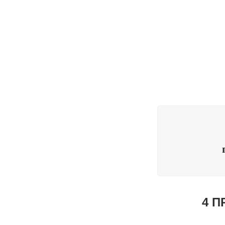
ШТУКАТУРК
ФАКТУРНАЯ
МАТОВАЯ Ш
ФАСАДНАЯ 
4 