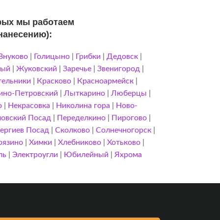
орых мы работаем
 нанесению):
Внуково
|
Голицыно
|
Грибки
|
Дедовск
|
ный
|
Жуковский
|
Заречье
|
Звенигород
|
тельники
|
Красково
|
Красноармейск
|
ино-Петровский
|
Лыткарино
|
Люберцы
|
о
|
Некрасовка
|
Николина гора
|
Ново-
овский Посад
|
Переделкино
|
Пирогово
|
ергиев Посад
|
Сколково
|
Солнечногорск
|
рязино
|
Химки
|
Хлебниково
|
Хотьково
|
ль
|
Электроугли
|
Юбилейный
|
Яхрома