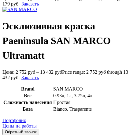
179 руб
Заказать
Эсклюзивная краска
Paеninsula SAN MARCO
Ultramatt
Цена:
2 752
руб
–
13 432
руб
Price range: 2 752 руб through 13
432 руб
Заказать
Brand
SAN MARCO
Вес
0.93л
,
1л
,
3.75л
,
4л
Сложность нанесения
Простая
База
Bianco
,
Trasparente
Портфолио
Цены на работы
Обратный звонок