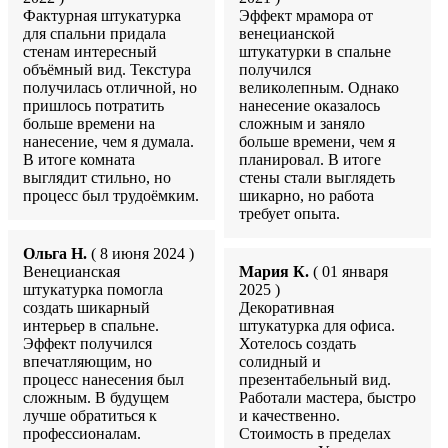
Фактурная штукатурка
Эффект мрамора от
для спальни придала
венецианской
стенам интересный
штукатурки в спальне
объёмный вид. Текстура
получился
получилась отличной, но
великолепным. Однако
пришлось потратить
нанесение оказалось
больше времени на
сложным и заняло
нанесение, чем я думала.
больше времени, чем я
В итоге комната
планировал. В итоге
выглядит стильно, но
стены стали выглядеть
процесс был трудоёмким.
шикарно, но работа
требует опыта.
Ольга Н.
( 8 июня 2024 )
Венецианская
Мария К.
( 01 января
штукатурка помогла
2025 )
создать шикарный
Декоративная
интерьер в спальне.
штукатурка для офиса.
Эффект получился
Хотелось создать
впечатляющим, но
солидный и
процесс нанесения был
презентабельный вид.
сложным. В будущем
Работали мастера, быстро
лучше обратиться к
и качественно.
профессионалам.
Стоимость в пределах