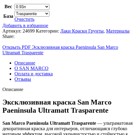
Вес
База
Очистить
Добавить в избранное
Артикул:
24699
Категории:
Лаки Краски Грунты
,
Материалы
Share:
Открыть PDF Эсклюзивная краска Paеninsula San Marco
Ultramatt Trasparente
Описание
О SAN MARCO
Оплата и доставка
Отзывы
Описание
Эксклюзивная краска San Marco
Paeninsula Ultramatt Trasparente
San Marco Paeninsula Ultramatt Trasparente
— ультраматовая
декоративная краска для интерьеров, отличающаяся глубоко
матовым эффектом, высокой укрывистостью и стойкостью к