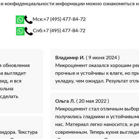
й и конфиденциальности информации можно ознакомиться 
Мск:
+7 (495) 477-84-72
Спб:
+7 (495) 477-84-72
Владимир И.
( 9 июня 2024 )
я обновления
Микроцемент оказался хорошим ре
ра выглядит
прочные и устойчивы к влаге, но п
ид, и вся
укладку, чем ожидал. Результат отл
вольна
 сделать
Ольга Л.
( 20 мая 2022 )
Микроцемент стал отличным выборо
получились гладкими и устойчивыми
нас. Материал легко наносится, и р
идора. Текстура
современным. Теперь кухня выглядит