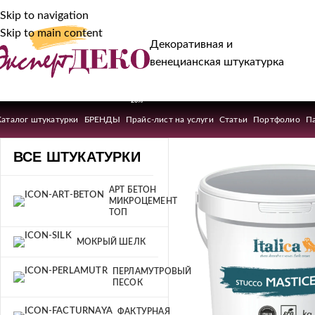
Skip to navigation
Skip to main content
Декоративная и
венецианская штукатурка
-20%
Каталог штукатурки
БРЕНДЫ
Прайс-лист на услуги
Статьи
Портфолио
П
ВСЕ ШТУКАТУРКИ
АРТ БЕТОН
МИКРОЦЕМЕНТ
ТОП
МОКРЫЙ ШЕЛК
ПЕРЛАМУТРОВЫЙ
ПЕСОК
ФАКТУРНАЯ