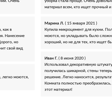
нии. Очень
уборка стала проще. Очень довольн
материал всем, кто ищет прочный и
Марина Л.
( 15 января 2021 )
 как в
Купила микроцемент для кухни. По
я. Нанесение
моются, но укладывать было сложнее
Дорого, но
хороший, но не для тех, кто ищет б
нит свой вид
Иван Г.
( 8 июня 2020 )
Использовал декоративную штукатур
получилась шикарной, стены теперь
, легко моются,
решение. Легко наносится, результ
Комната полностью преобразилась, 
этот материал!