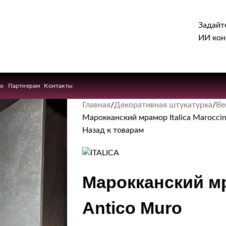
Задайт
ИИ кон
ио
Партнерам
Контакты
Главная
Декоративная штукатурка
Ве
Марокканский мрамор Italica Maroccin
Назад к товарам
Марокканский мра
Antico Muro