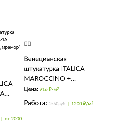
Венецианская
штукатурка ITALICA
MAROCCINO +
LICA
CRISTALLO
Цена:
916
₽/м
2
IA
Работа:
ия под
|
1200 ₽/м
2
1550руб
|
от 2000