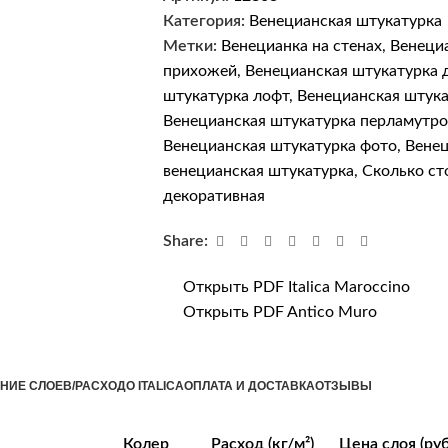
Категория:
Венецианская штукатурка
Метки:
Венецианка на стенах
,
Венециа
прихожей
,
Венецианская штукатурка д
штукатурка лофт
,
Венецианская штука
Венецианская штукатурка перламутро
Венецианская штукатурка фото
,
Венец
венецианская штукатурка
,
Сколько ст
декоративная
Share:
Открыть PDF Italica Maroccino
Открыть PDF Antico Muro
НИЕ СЛОЕВ/РАСХОД
О ITALICA
ОПЛАТА И ДОСТАВКА
ОТЗЫВЫ
Колер
Расход (кг/м²)
Цена слоя (руб