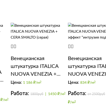
Венецианская
Венецианская
штукатурка ITALICA
штукатурка ITA
A
NUOVA VENEZIA +
NUOVA VENEZ
CERA SMALTO (серая)
эффект “интруз
Цена:
Цена:
1 186
₽/м
2
834
₽/м
2
мрамор”
Работа:
Работа:
|
1450 ₽/м
2
1800руб
от 2500руб
 ₽/м
2
₽/м
2