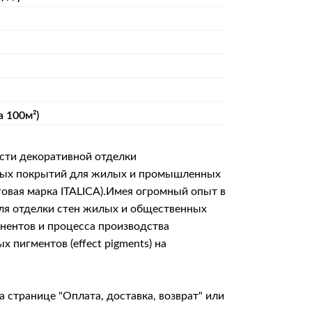
а 100м²)
сти декоративной отделки
итных покрытий для жилых и промышленных
говая марка ITALICA).Имея огромный опыт в
для отделки стен жилых и общественных
онентов и процесса производства
пигментов (effect pigments) на
на странице
"Оплата, доставка, возврат"
или