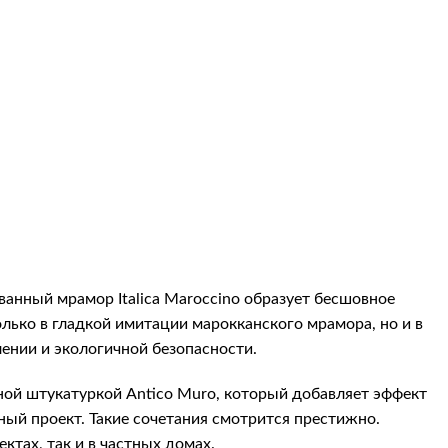
ованный мрамор
Italica Maroccino
образует бесшовное
лько в гладкой имитации марокканского мрамора, но и в
ении и экологичной безопасности.
ной штукатуркой
Antico Muro
, который добавляет эффект
ный проект. Такие сочетания смотрится престижно.
ктах, так и в частных домах.