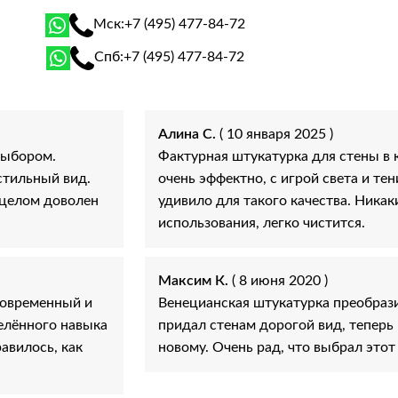
Мск:
+7 (495) 477-84-72
Спб:
+7 (495) 477-84-72
Алина С.
( 10 января 2025 )
выбором.
Фактурная штукатурка для стены в 
стильный вид.
очень эффектно, с игрой света и тен
 целом доволен
удивило для такого качества. Никак
использования, легко чистится.
Максим К.
( 8 июня 2020 )
современный и
Венецианская штукатурка преобраз
елённого навыка
придал стенам дорогой вид, теперь
авилось, как
новому. Очень рад, что выбрал этот