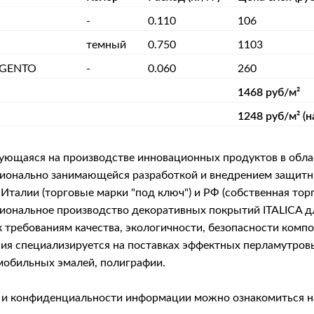
-
0.110
106
темный
0.750
1103
RGENTO
-
0.060
260
1468 руб/м²
1248 руб/м² (н
рующаяся на производстве инновационных продуктов в обла
фессионально занимающейся разработкой и внедрением защ
Италии (торговые марки "под ключ") и РФ (собственная тор
сиональное производство декоративных покрытий ITALICA 
 требованиям качества, экологичности, безопасности комп
я специализируется на поставках эффектных перламутровых 
мобильных эмалей, полиграфии.
й и конфиденциальности информации можно ознакомиться 