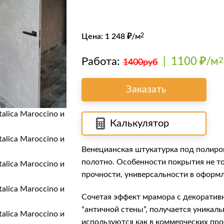
Цена:
1 248
₽/м
2
Работа:
|
1100 ₽/м
2
1400руб
Заказать
Калькулятор
Венецианская штукатурка под полир
полотно. Особенности покрытия не то
прочности, универсальности в оформл
Сочетая эффект мрамора с декоратив
“античной стены”, получается уникаль
используются как в коммерческих прое