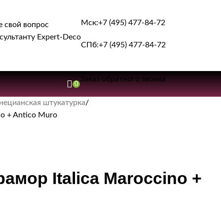
Мск:
+7 (495) 477-84-72
е свой вопрос
сультанту Expert-Deco
СПб:
+7 (495) 477-84-72
Заказ обратного звонка
0
нецианская штукатурка
o + Antico Muro
мор Italica Maroccino +