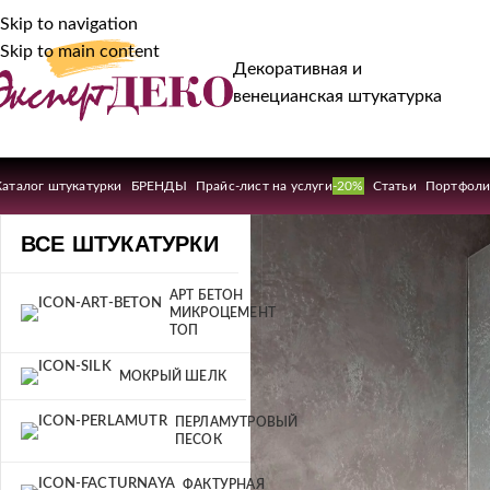
Skip to navigation
Skip to main content
Декоративная и
венецианская штукатурка
Каталог штукатурки
БРЕНДЫ
Прайс-лист на услуги
-20%
Статьи
Портфол
ВСЕ ШТУКАТУРКИ
АРТ БЕТОН
МИКРОЦЕМЕНТ
ТОП
МОКРЫЙ ШЕЛК
ПЕРЛАМУТРОВЫЙ
ПЕСОК
ФАКТУРНАЯ