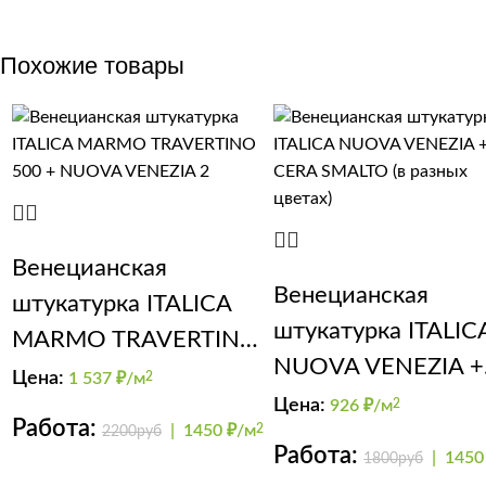
Похожие товары
Венецианская
Венецианская
штукатурка ITALICA
штукатурка ITALIC
MARMO TRAVERTINO
NUOVA VENEZIA +
500 + NUOVA
Цена:
1 537
₽/м
2
CERA SMALTO (в
Цена:
926
₽/м
2
VENEZIA 2
Работа:
|
1450 ₽/м
2
2200руб
разных цветах)
Работа:
|
1450
1800руб