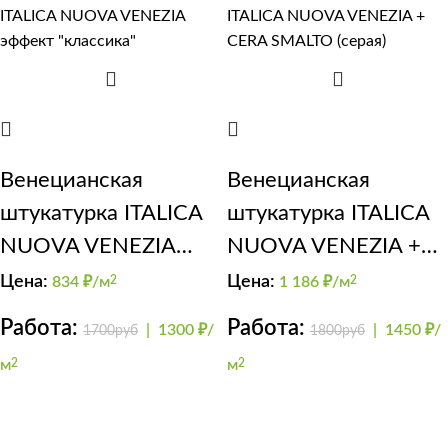
Венецианская
Венецианская
штукатурка ITALICA
штукатурка ITALICA
NUOVA VENEZIA
NUOVA VENEZIA +
эффект “классика”
CERA SMALTO
Цена:
Цена:
834
₽/м
2
1 186
₽/м
2
(серая)
Работа:
Работа:
|
1300 ₽/
|
1450 ₽/
1700руб
1800руб
м
2
м
2