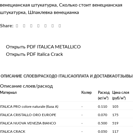
венецианская штукатурка
,
Сколько стоит венецианская
штукатурка
,
Шпаклевка венецианка
Share:
Открыть PDF ITALICA METALLICO
Открыть PDF Italica Crack
ОПИСАНИЕ СЛОЕВ/РАСХОД
О ITALICA
ОПЛАТА И ДОСТАВКА
ОТЗЫВЫ
Описание слоев/расход
Материал
Колер
Расход
Цена слоя
(кг/м²)
(руб/м²)
ITALICA PRO colore naturale (база А)
-
0.110
105
ITALICA CRISTALLO ORO EUROPE
-
0.070
175
ITALICA NUOVA VENEZIA BIANCO
-
0.500
519
ITALICA CRACK
-
0.050
117