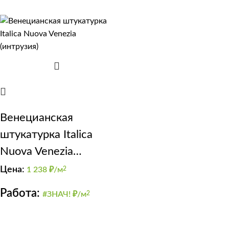
Венецианская
штукатурка Italica
Nuova Venezia
(интрузия)
Цена:
1 238
₽/м
2
Работа:
#ЗНАЧ! ₽/м
2