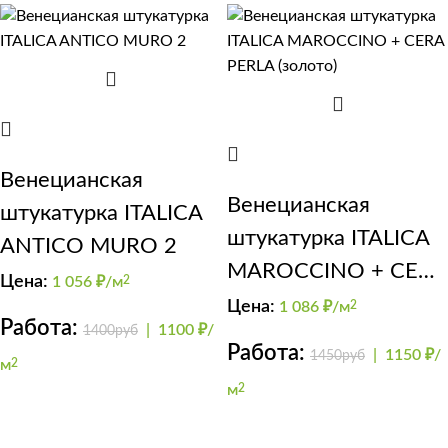
Венецианская
Венецианская
штукатурка ITALICA
штукатурка ITALICA
ANTICO MURO 2
MAROCCINO + CERA
Цена:
1 056
₽/м
2
PERLA (золото)
Цена:
1 086
₽/м
2
Работа:
|
1100 ₽/
1400руб
Работа:
|
1150 ₽/
1450руб
м
2
м
2