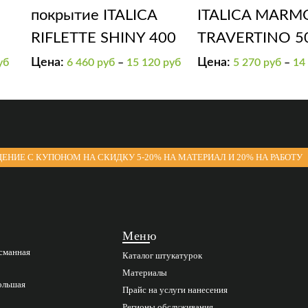
покрытие ITALICA
ITALICA MARM
RIFLETTE SHINY 400
TRAVERTINO 5
а
Цена:
Цена:
уб
6 460
руб
–
15 120
руб
5 270
руб
–
14
ЕНИЕ С КУПОНОМ НА СКИДКУ 5-20% НА МАТЕРИАЛ И 20% НА РАБОТУ
Меню
асманная
Каталог штукатурок
Материалы
Большая
Прайс на услуги нанесения
Регионы обслуживания