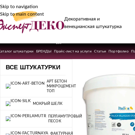
Skip to navigation
Skip to main content
Декоративная и
венецианская штукатурка
-20%
Каталог штукатурки
БРЕНДЫ
Прайс-лист на услуги
Статьи
Портфолио
П
ВСЕ ШТУКАТУРКИ
АРТ БЕТОН
МИКРОЦЕМЕНТ
ТОП
МОКРЫЙ ШЕЛК
ПЕРЛАМУТРОВЫЙ
ПЕСОК
ФАКТУРНАЯ