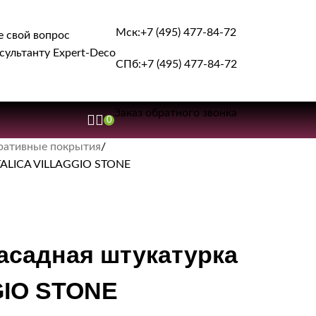
Мск:
+7 (495) 477-84-72
е свой вопрос
сультанту Expert-Deco
СПб:
+7 (495) 477-84-72
Заказ обратного звонка
0
ративные покрытия
TALICA VILLAGGIO STONE
асадная штукатурка
GIO STONE