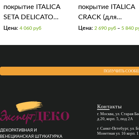
покрытие ITALICA
покрытие ITALICA
SETA DELICATO
CRACK (для
(эффект “мягкий
получения эффект
Цена:
Цена:
4 060
руб
2 690
руб
–
5 840
р
шелк”)(золотая)
“трещины”).
ПОЛУЧИТЬ СООБЩ
Контакты
г. Москва, ул. Старая Б
д.20, корп. 5, под 2А
г. Санкт-Петебург, ул. 
ДЕКОРАТИВНАЯ И
Монетная ул. 16 корп. 1
ВЕНЕЦИАНСКАЯ ШТУКАТУРКА