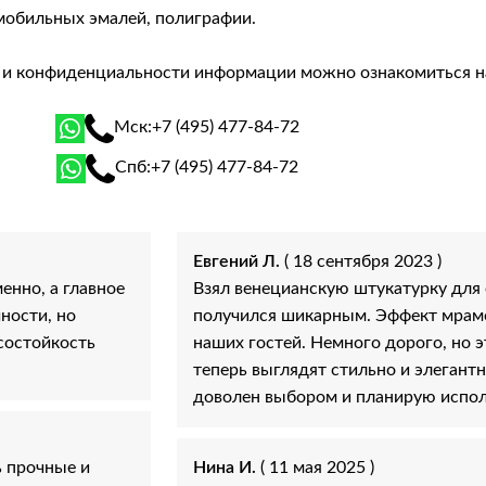
мобильных эмалей, полиграфии.
й и конфиденциальности информации можно ознакомиться 
Мск:
+7 (495) 477-84-72
Спб:
+7 (495) 477-84-72
Евгений Л.
( 18 сентября 2023 )
енно, а главное
Взял венецианскую штукатурку для 
ности, но
получился шикарным. Эффект мрамо
осостойкость
наших гостей. Немного дорого, но 
теперь выглядят стильно и элегантн
доволен выбором и планирую исполь
ь прочные и
Нина И.
( 11 мая 2025 )