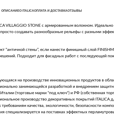
ОПИСАНИЕ
О ITALICA
ОПЛАТА И ДОСТАВКА
ОТЗЫВЫ
ICA VILLAGGIO STONE с армированным волокном. Идеально 
просто создавать разнообразные рельефы с разными эффект
т “античной стены”, если нанести финишный слой FINISHM
 решений. Подходит для фасадных работ с последующей по
рующаяся на производстве инновационных продуктов в обла
фессионально занимающейся разработкой и внедрением защ
Италии (торговые марки "под ключ") и РФ (собственная тор
сиональное производство декоративных покрытий ITALICA 
 требованиям качества, экологичности, безопасности комп
я специализируется на поставках эффектных перламутровых 