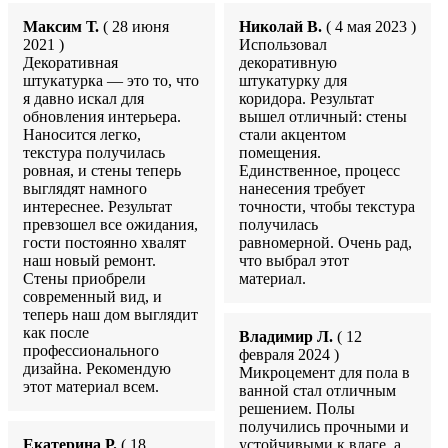
Максим Т.
( 28 июня
Николай В.
( 4 мая 2023 )
2021 )
Использовал
Декоративная
декоративную
штукатурка — это то, что
штукатурку для
я давно искал для
коридора. Результат
обновления интерьера.
вышел отличный: стены
Наносится легко,
стали акцентом
текстура получилась
помещения.
ровная, и стены теперь
Единственное, процесс
выглядят намного
нанесения требует
интереснее. Результат
точности, чтобы текстура
превзошел все ожидания,
получилась
гости постоянно хвалят
равномерной. Очень рад,
наш новый ремонт.
что выбрал этот
Стены приобрели
материал.
современный вид, и
теперь наш дом выглядит
как после
Владимир Л.
( 12
профессионального
февраля 2024 )
дизайна. Рекомендую
Микроцемент для пола в
этот материал всем.
ванной стал отличным
решением. Полы
получились прочными и
Екатерина Р.
( 18
устойчивыми к влаге, а