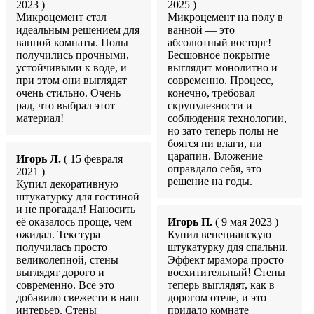
2023 )
2025 )
Микроцемент стал
Микроцемент на полу в
идеальным решением для
ванной — это
ванной комнаты. Полы
абсолютный восторг!
получились прочными,
Бесшовное покрытие
устойчивыми к воде, и
выглядит монолитно и
при этом они выглядят
современно. Процесс,
очень стильно. Очень
конечно, требовал
рад, что выбрал этот
скрупулезности и
материал!
соблюдения технологии,
но зато теперь полы не
боятся ни влаги, ни
царапин. Вложение
Игорь Л.
( 15 февраля
оправдало себя, это
2021 )
решение на годы.
Купил декоративную
штукатурку для гостиной
и не прогадал! Наносить
её оказалось проще, чем
Игорь П.
( 9 мая 2023 )
ожидал. Текстура
Купил венецианскую
получилась просто
штукатурку для спальни.
великолепной, стены
Эффект мрамора просто
выглядят дорого и
восхитительный! Стены
современно. Всё это
теперь выглядят, как в
добавило свежести в наш
дорогом отеле, и это
интерьер. Стены
придало комнате