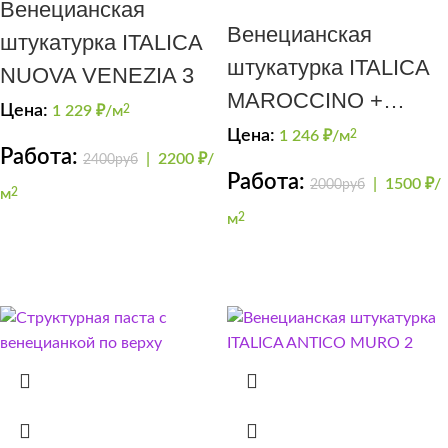
Венецианская
Венецианская
штукатурка ITALICA
штукатурка ITALICA
NUOVA VENEZIA 3
MAROCCINO +
Цена:
1 229
₽/м
2
CERA PERLA
Цена:
1 246
₽/м
2
Работа:
|
2200 ₽/
2400руб
(серебро)
Работа:
|
1500 ₽/
2000руб
м
2
м
2