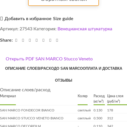
Добавить в избранное
Size guide
Артикул:
27543
Категория:
Венецианская штукатурка
Share:
Открыть PDF SAN MARCO Stucco Veneto
ОПИСАНИЕ СЛОЕВ/РАСХОД
О SAN MARCO
ОПЛАТА И ДОСТАВКА
ОТЗЫВЫ
Описание слоев/расход
Материал
Колер
Расход
Цена слоя
(кг/м²)
(руб/м²)
SAN MARCO FONDECOR BIANCO
светлый
0.130
178
SAN MARCO STUCCO VENETO BIANCO
светлый
0.500
312
SAN MARCO DECORFILM
-
0.110
342