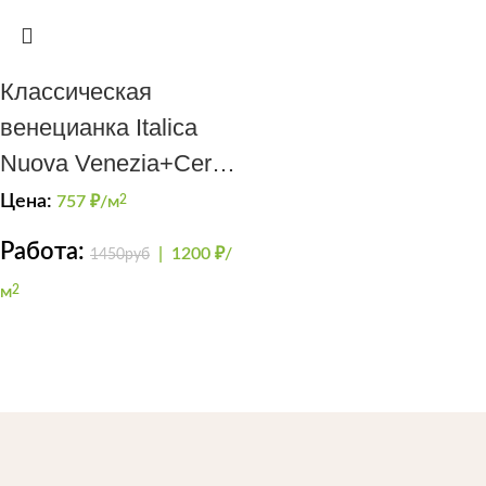
Классическая
венецианка Italica
Nuova Venezia+Cera
Smalto naturale
Цена:
757
₽/м
2
Работа:
|
1200 ₽/
1450руб
м
2