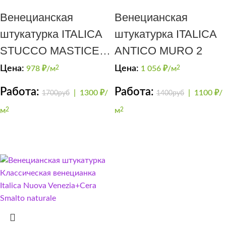
Венецианская
Венецианская
штукатурка ITALICA
штукатурка ITALICA
STUCCO MASTICE +
ANTICO MURO 2
NUOVA VENEZIA
Цена:
Цена:
978
₽/м
2
1 056
₽/м
2
Работа:
Работа:
|
1300 ₽/
|
1100 ₽/
1700руб
1400руб
м
2
м
2