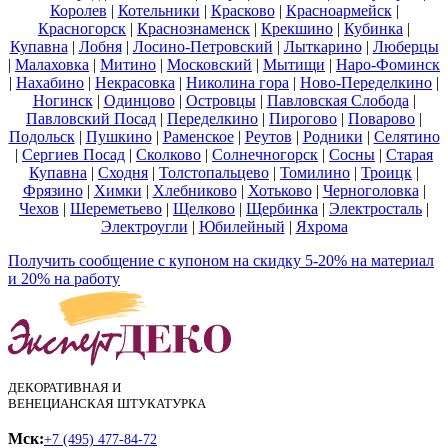
Королев
|
Котельники
|
Красково
|
Красноармейск
|
Красногорск
|
Краснознаменск
|
Крекшино
|
Кубинка
|
Купавна
|
Лобня
|
Лосино-Петровский
|
Лыткарино
|
Люберцы
|
Малаховка
|
Митино
|
Московский
|
Мытищи
|
Наро-Фоминск
|
Нахабино
|
Некрасовка
|
Николина гора
|
Ново-Переделкино
|
Ногинск
|
Одинцово
|
Островцы
|
Павловская Слобода
|
Павловский Посад
|
Переделкино
|
Пирогово
|
Поварово
|
Подольск
|
Пушкино
|
Раменское
|
Реутов
|
Родники
|
Селятино
|
Сергиев Посад
|
Сколково
|
Солнечногорск
|
Сосны
|
Старая
Купавна
|
Сходня
|
Толстопальцево
|
Томилино
|
Троицк
|
Фрязино
|
Химки
|
Хлебниково
|
Хотьково
|
Черноголовка
|
Чехов
|
Шереметьево
|
Щелково
|
Щербинка
|
Электросталь
|
Электроугли
|
Юбилейный
|
Яхрома
Получить сообщение с купоном на скидку 5-20% на материал
и 20% на работу
ДЕКОРАТИВНАЯ И
ВЕНЕЦИАНСКАЯ ШТУКАТУРКА
Мск:
+7 (495) 477-84-72