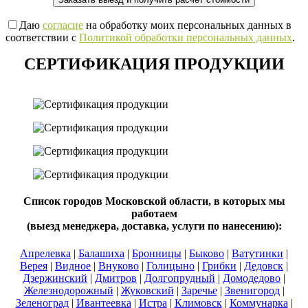
Даю
согласие
на обработку моих персональных данных в
соответствии с
Политикой обработки персональных данных
.
СЕРТИФИКАЦИЯ ПРОДУКЦИИ
Список городов Московской области, в которых мы
работаем
(выезд менеджера, доставка, услуги по нанесению):
Апрелевка
|
Балашиха
|
Бронницы
|
Быково
|
Ватутинки
|
Верея
|
Видное
|
Внуково
|
Голицыно
|
Грибки
|
Дедовск
|
Дзержинский
|
Дмитров
|
Долгопрудный
|
Домодедово
|
Железнодорожный
|
Жуковский
|
Заречье
|
Звенигород
|
Зеленоград
|
Ивантеевка
|
Истра
|
Климовск
|
Коммунарка
|