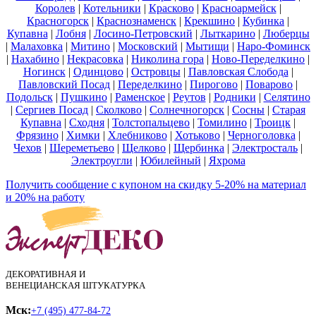
Королев
|
Котельники
|
Красково
|
Красноармейск
|
Красногорск
|
Краснознаменск
|
Крекшино
|
Кубинка
|
Купавна
|
Лобня
|
Лосино-Петровский
|
Лыткарино
|
Люберцы
|
Малаховка
|
Митино
|
Московский
|
Мытищи
|
Наро-Фоминск
|
Нахабино
|
Некрасовка
|
Николина гора
|
Ново-Переделкино
|
Ногинск
|
Одинцово
|
Островцы
|
Павловская Слобода
|
Павловский Посад
|
Переделкино
|
Пирогово
|
Поварово
|
Подольск
|
Пушкино
|
Раменское
|
Реутов
|
Родники
|
Селятино
|
Сергиев Посад
|
Сколково
|
Солнечногорск
|
Сосны
|
Старая
Купавна
|
Сходня
|
Толстопальцево
|
Томилино
|
Троицк
|
Фрязино
|
Химки
|
Хлебниково
|
Хотьково
|
Черноголовка
|
Чехов
|
Шереметьево
|
Щелково
|
Щербинка
|
Электросталь
|
Электроугли
|
Юбилейный
|
Яхрома
Получить сообщение с купоном на скидку 5-20% на материал
и 20% на работу
ДЕКОРАТИВНАЯ И
ВЕНЕЦИАНСКАЯ ШТУКАТУРКА
Мск:
+7 (495) 477-84-72